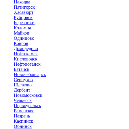
Находка
Пятигорск
Хасавюрт
Рубцовск
Березники
Коломна
Майкоп
Одинцово
Ковров
Домодедово
Нефтекамск
Кисловодск
Нефтеюганск
Батайск
Новочебоксарск
Серпухов
Щёлково
Дербент
Новомосковск
Черкесск
Первоуральск
Раменское
Назрань
Каспийск
Обнинск