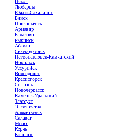
Псков
Люберцы
Южно-Сахалинск
Бийск
Прокопьевск
Армавир
Балаково
Рыбинск
Абакан
Северодвинск
Петропавловск-Камчатский
Норильск
Уссурийск
Волгодонск
Красногорск
Сызрань
Новочеркасск
Каменск-Уральский
Златоуст
Электросталь
Альметьевск
Салават
Миасс
Керчь
Копейск