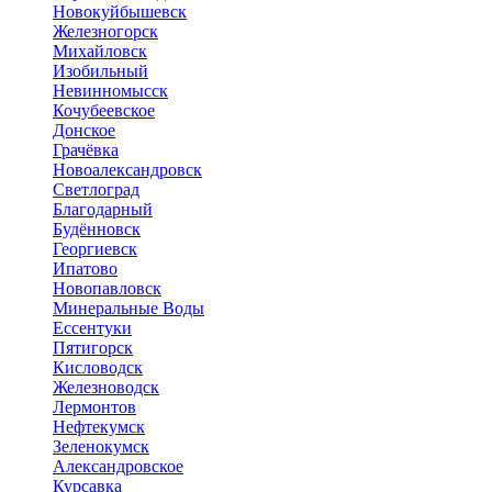
Новокуйбышевск
Железногорск
Михайловск
Изобильный
Невинномысск
Кочубеевское
Донское
Грачёвка
Новоалександровск
Светлоград
Благодарный
Будённовск
Георгиевск
Ипатово
Новопавловск
Минеральные Воды
Ессентуки
Пятигорск
Кисловодск
Железноводск
Лермонтов
Нефтекумск
Зеленокумск
Александровское
Курсавка