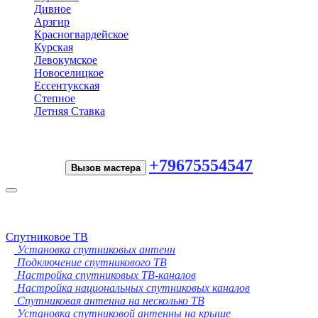
Дивное
Арзгир
Красногвардейское
Курская
Левокумское
Новоселицкое
Ессентукская
Степное
Летняя Ставка
+79675554547
Вызов мастера
Toggle
navigation
Спутниковое ТВ
Установка спутниковых антенн
Подключение спутникового ТВ
Настройка спутниковых ТВ-каналов
Настройка национальных спутниковых каналов
Спутниковая антенна на несколько ТВ
Установка спутниковой антенны на крыше