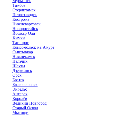
Мурманск
Тамбов
Стерлитамак
Петрозаводск
Кострома
Нижневартовск
Новороссийск
Йошкар-Ола
Химки
Таганрог
Комсомольск-на-Амуре
Сыктывкар
Нижнекамск
Нальчик
Шахты
Дзержинск
Орск
Братск
Благовещенск
Энгельс
Ангарск
Королёв
Великий Новгород
Старый Оскол
Мытищи