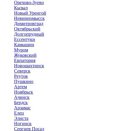
Орехово-Зуево
Кызыл
Новый Уренгой
Невинномысск
Димитровград
Октябрьский
Долгопрудный
Ессентуки
Камышин
Муром
Жуковский
Евпатория
Новошахтинск
Северск
Реутов
Пушкино
Артем
Ноябрьск
Ачинск
Бердск
Арзамас
Елец
Элиста
Ногинск
Сергиев Посад