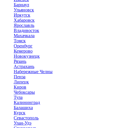
Барнаул
Ульяновск
Иркутск
Хабаровск
Ярославль
Владивосток
Махачкала
Томск
Оренбург
Кемерово
Новокузнецк
Рязань
Астрахань
Набережные Челны
Пенза
Липецк
Киров
Чебоксары
Тула
Калининград
Балашиха
Курск
Севастополь
Улан-Удэ