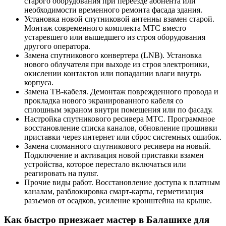
старого оборудования при переезде абонента или
необходимости временного ремонта фасада здания.
Установка новой спутниковой антенны взамен старой.
Монтаж современного комплекта МТС вместо
устаревшего или вышедшего из строя оборудования
другого оператора.
Замена спутникового конвертера (LNB). Установка
нового облучателя при выходе из строя электроники,
окислении контактов или попадании влаги внутрь
корпуса.
Замена ТВ-кабеля. Демонтаж поврежденного провода и
прокладка нового экранированного кабеля со
сплошным экраном внутри помещения или по фасаду.
Настройка спутникового ресивера МТС. Программное
восстановление списка каналов, обновление прошивки
приставки через интернет или сброс системных ошибок.
Замена сломанного спутникового ресивера на новый.
Подключение и активация новой приставки взамен
устройства, которое перестало включаться или
реагировать на пульт.
Прочие виды работ. Восстановление доступа к платным
каналам, разблокировка смарт-карты, герметизация
разъемов от осадков, усиление кронштейна на крыше.
Как быстро приезжает мастер в Балашихе для