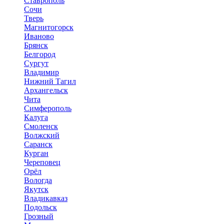
Ставрополь
Сочи
Тверь
Магнитогорск
Иваново
Брянск
Белгород
Сургут
Владимир
Нижний Тагил
Архангельск
Чита
Симферополь
Калуга
Смоленск
Волжский
Саранск
Курган
Череповец
Орёл
Вологда
Якутск
Владикавказ
Подольск
Грозный