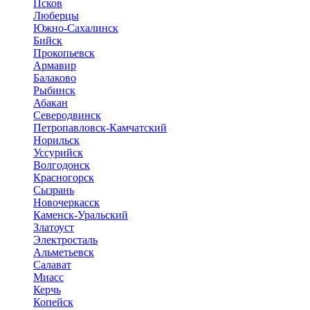
Псков
Люберцы
Южно-Сахалинск
Бийск
Прокопьевск
Армавир
Балаково
Рыбинск
Абакан
Северодвинск
Петропавловск-Камчатский
Норильск
Уссурийск
Волгодонск
Красногорск
Сызрань
Новочеркасск
Каменск-Уральский
Златоуст
Электросталь
Альметьевск
Салават
Миасс
Керчь
Копейск