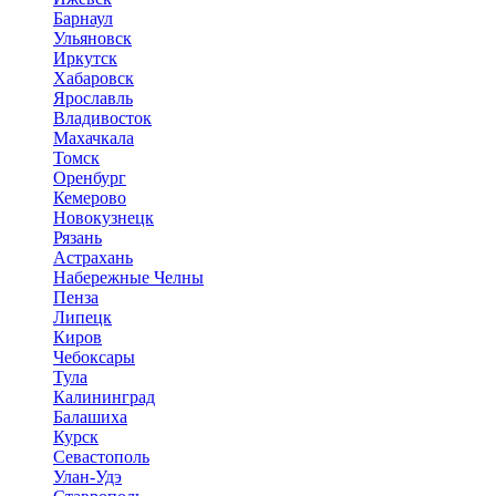
Барнаул
Ульяновск
Иркутск
Хабаровск
Ярославль
Владивосток
Махачкала
Томск
Оренбург
Кемерово
Новокузнецк
Рязань
Астрахань
Набережные Челны
Пенза
Липецк
Киров
Чебоксары
Тула
Калининград
Балашиха
Курск
Севастополь
Улан-Удэ