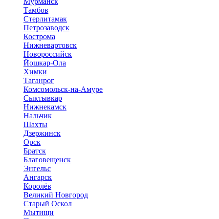
Мурманск
Тамбов
Стерлитамак
Петрозаводск
Кострома
Нижневартовск
Новороссийск
Йошкар-Ола
Химки
Таганрог
Комсомольск-на-Амуре
Сыктывкар
Нижнекамск
Нальчик
Шахты
Дзержинск
Орск
Братск
Благовещенск
Энгельс
Ангарск
Королёв
Великий Новгород
Старый Оскол
Мытищи