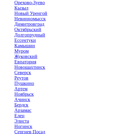
Орехово-Зуево
Кызыл
Новый Уренгой
Невинномысск
Димитровград
Октябрьский
Долгопрудный
Ессентуки
Камышин
Муром
Жуковский
Евпатория
Новошахтинск
Северск
Реутов
Пушкино
Артем
Ноябрьск
Ачинск
Бердск
Арзамас
Елец
Элиста
Ногинск
Сергиев Посад