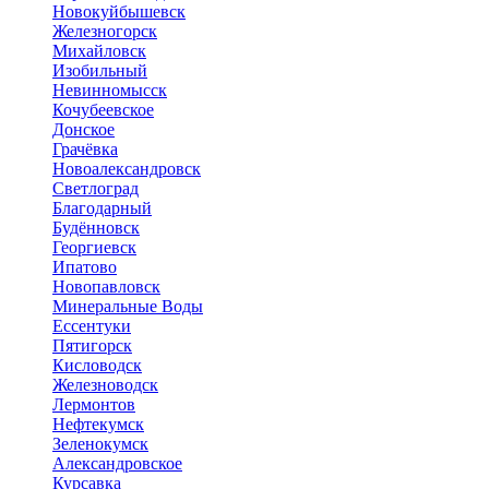
Новокуйбышевск
Железногорск
Михайловск
Изобильный
Невинномысск
Кочубеевское
Донское
Грачёвка
Новоалександровск
Светлоград
Благодарный
Будённовск
Георгиевск
Ипатово
Новопавловск
Минеральные Воды
Ессентуки
Пятигорск
Кисловодск
Железноводск
Лермонтов
Нефтекумск
Зеленокумск
Александровское
Курсавка