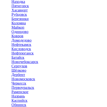
Находка
Пятигорск
Хасавюрт
Рубцовск
Березники
Коломна
Майкоп
Одинцово
Ковров
Домодедово
Нефтекамск
Кисловодск
Нефтеюганск
Батайск
Новочебоксарск
Серпухов
Щёлково
Дербент
Новомосковск
Черкесск
Первоуральск
Раменское
Назрань
Каспийск
Обнинск