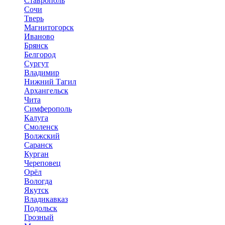
Ставрополь
Сочи
Тверь
Магнитогорск
Иваново
Брянск
Белгород
Сургут
Владимир
Нижний Тагил
Архангельск
Чита
Симферополь
Калуга
Смоленск
Волжский
Саранск
Курган
Череповец
Орёл
Вологда
Якутск
Владикавказ
Подольск
Грозный