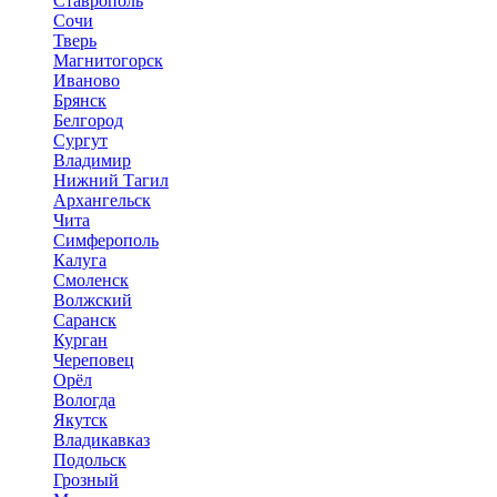
Ставрополь
Сочи
Тверь
Магнитогорск
Иваново
Брянск
Белгород
Сургут
Владимир
Нижний Тагил
Архангельск
Чита
Симферополь
Калуга
Смоленск
Волжский
Саранск
Курган
Череповец
Орёл
Вологда
Якутск
Владикавказ
Подольск
Грозный