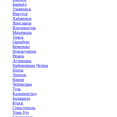
Барнаул
Ульяновск
Иркутск
Хабаровск
Ярославль
Владивосток
Махачкала
Томск
Оренбург
Кемерово
Новокузнецк
Рязань
Астрахань
Набережные Челны
Пенза
Липецк
Киров
Чебоксары
Тула
Калининград
Балашиха
Курск
Севастополь
Улан-Удэ