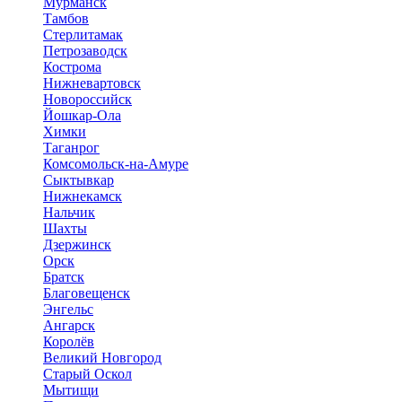
Мурманск
Тамбов
Стерлитамак
Петрозаводск
Кострома
Нижневартовск
Новороссийск
Йошкар-Ола
Химки
Таганрог
Комсомольск-на-Амуре
Сыктывкар
Нижнекамск
Нальчик
Шахты
Дзержинск
Орск
Братск
Благовещенск
Энгельс
Ангарск
Королёв
Великий Новгород
Старый Оскол
Мытищи