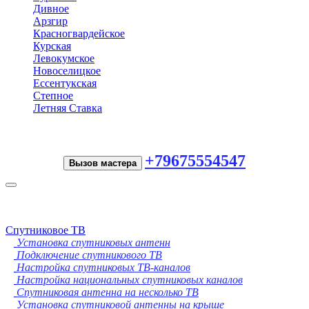
Дивное
Арзгир
Красногвардейское
Курская
Левокумское
Новоселицкое
Ессентукская
Степное
Летняя Ставка
+79675554547
Вызов мастера
Toggle
navigation
Спутниковое ТВ
Установка спутниковых антенн
Подключение спутникового ТВ
Настройка спутниковых ТВ-каналов
Настройка национальных спутниковых каналов
Спутниковая антенна на несколько ТВ
Установка спутниковой антенны на крыше