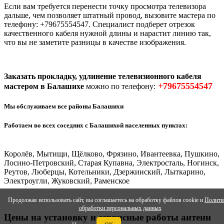
Если вам требуется перенести точку просмотра телевизора
дальше, чем позволяет штатный провод, вызовите мастера по
телефону: +79675554547. Специалист подберет отрезок
качественного кабеля нужной длины и нарастит линию так,
что вы не заметите разницы в качестве изображения.
Заказать прокладку, удлинение телевизионного кабеля
+79675554547
мастером в Балашихе
можно по телефону:
Мы обслуживаем все районы Балашихи
Работаем во всех соседних с Балашихой населенных пунктах:
Королёв, Мытищи, Щёлково, Фрязино, Ивантеевка, Пушкино,
Лосино-Петровский, Старая Купавна, Электросталь, Ногинск,
Реутов, Люберцы, Котельники, Дзержинский, Лыткарино,
Электроугли, Жуковский, Раменское
Продолжая использовать сайт, вы соглашаетесь на обработку файлов cookie и
Полити
обработки персональных данных
Цены на установку и сервисные работы антенн