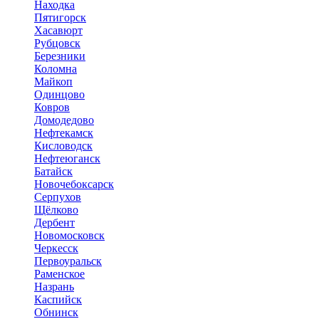
Находка
Пятигорск
Хасавюрт
Рубцовск
Березники
Коломна
Майкоп
Одинцово
Ковров
Домодедово
Нефтекамск
Кисловодск
Нефтеюганск
Батайск
Новочебоксарск
Серпухов
Щёлково
Дербент
Новомосковск
Черкесск
Первоуральск
Раменское
Назрань
Каспийск
Обнинск