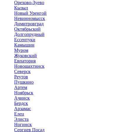
Орехово-Зуево
Кызыл
Новый Уренгой
Невинномысск
Димитровград
Октябрьский
Долгопрудный
Ессентуки
Камышин
Муром
Жуковский
Евпатория
Новошахтинск
Северск
Реутов
Пушкино
Артем
Ноябрьск
Ачинск
Бердск
Арзамас
Елец
Элиста
Ногинск
Сергиев Посад