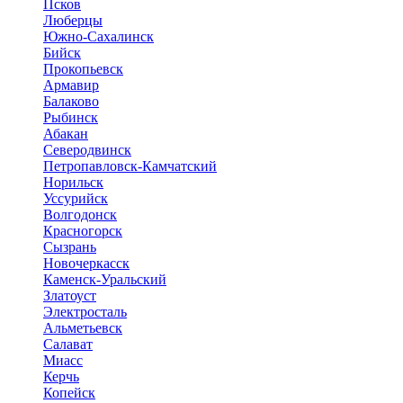
Псков
Люберцы
Южно-Сахалинск
Бийск
Прокопьевск
Армавир
Балаково
Рыбинск
Абакан
Северодвинск
Петропавловск-Камчатский
Норильск
Уссурийск
Волгодонск
Красногорск
Сызрань
Новочеркасск
Каменск-Уральский
Златоуст
Электросталь
Альметьевск
Салават
Миасс
Керчь
Копейск