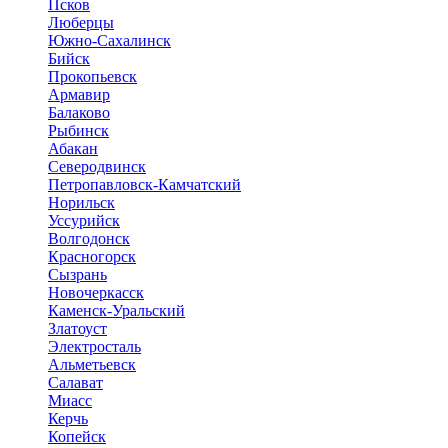
Псков
Люберцы
Южно-Сахалинск
Бийск
Прокопьевск
Армавир
Балаково
Рыбинск
Абакан
Северодвинск
Петропавловск-Камчатский
Норильск
Уссурийск
Волгодонск
Красногорск
Сызрань
Новочеркасск
Каменск-Уральский
Златоуст
Электросталь
Альметьевск
Салават
Миасс
Керчь
Копейск