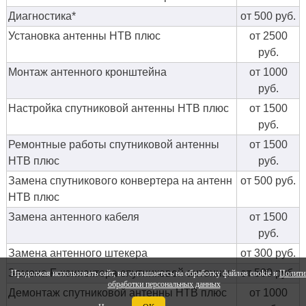
Диагностика*
от 500 руб.
Установка антенны НТВ плюс
от 2500
руб.
Монтаж антенного кронштейна
от 1000
руб.
Настройка спутниковой антенны НТВ плюс
от 1500
руб.
Ремонтные работы спутниковой антенны
от 1500
НТВ плюс
руб.
Замена спутникового конвертера на антенн
от 500 руб.
НТВ плюс
Замена антенного кабеля
от 1500
руб.
Замена антенного штекера
от 300 руб.
Замена F-коннектора спутниковой антенны
от 500 руб.
Продолжая использовать сайт, вы соглашаетесь на обработку файлов cookie и
Полити
обработки персональных данных
Демонтаж спутниковой антенны НТВ плюс
от 1000