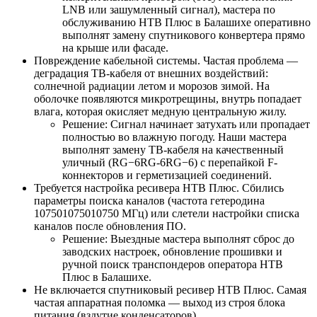
LNB или зашумленный сигнал), мастера по
обслуживанию НТВ Плюс в Балашихе оперативно
выполнят замену спутникового конвертера прямо
на крыше или фасаде.
Повреждение кабельной системы. Частая проблема —
деградация ТВ-кабеля от внешних воздействий:
солнечной радиации летом и морозов зимой. На
оболочке появляются микротрещины, внутрь попадает
влага, которая окисляет медную центральную жилу.
Решение: Сигнал начинает затухать или пропадает
полностью во влажную погоду. Наши мастера
выполнят замену ТВ-кабеля на качественный
уличный (RG−6RG-6RG−6) с перепайкой F-
коннекторов и герметизацией соединений.
Требуется настройка ресивера НТВ Плюс. Сбились
параметры поиска каналов (частота гетеродина
107501075010750 МГц) или слетели настройки списка
каналов после обновления ПО.
Решение: Выездные мастера выполнят сброс до
заводских настроек, обновление прошивки и
ручной поиск транспондеров оператора НТВ
Плюс в Балашихе.
Не включается спутниковый ресивер НТВ Плюс. Самая
частая аппаратная поломка — выход из строя блока
питания (вздутие конденсаторов).