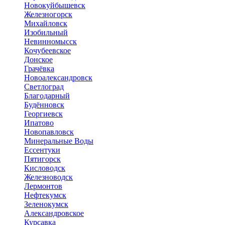
Новокуйбышевск
Железногорск
Михайловск
Изобильный
Невинномысск
Кочубеевское
Донское
Грачёвка
Новоалександровск
Светлоград
Благодарный
Будённовск
Георгиевск
Ипатово
Новопавловск
Минеральные Воды
Ессентуки
Пятигорск
Кисловодск
Железноводск
Лермонтов
Нефтекумск
Зеленокумск
Александровское
Курсавка