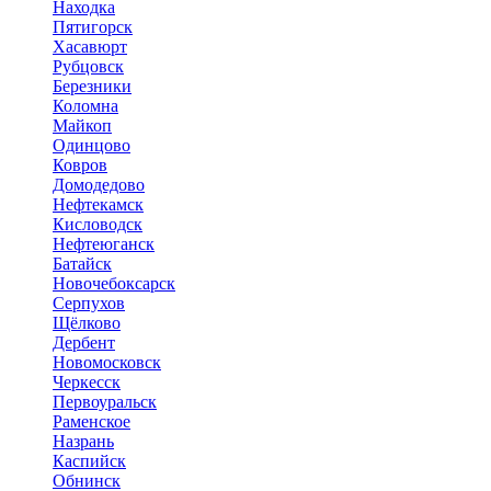
Находка
Пятигорск
Хасавюрт
Рубцовск
Березники
Коломна
Майкоп
Одинцово
Ковров
Домодедово
Нефтекамск
Кисловодск
Нефтеюганск
Батайск
Новочебоксарск
Серпухов
Щёлково
Дербент
Новомосковск
Черкесск
Первоуральск
Раменское
Назрань
Каспийск
Обнинск