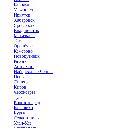
Барнаул
Ульяновск
Иркутск
Хабаровск
Ярославль
Владивосток
Махачкала
Томск
Оренбург
Кемерово
Новокузнецк
Рязань
Астрахань
Набережные Челны
Пенза
Липецк
Киров
Чебоксары
Тула
Калининград
Балашиха
Курск
Севастополь
Улан-Удэ