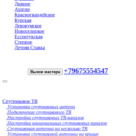
Дивное
Арзгир
Красногвардейское
Курская
Левокумское
Новоселицкое
Ессентукская
Степное
Летняя Ставка
+79675554547
Вызов мастера
Toggle
navigation
Спутниковое ТВ
Установка спутниковых антенн
Подключение спутникового ТВ
Настройка спутниковых ТВ-каналов
Настройка национальных спутниковых каналов
Спутниковая антенна на несколько ТВ
Установка спутниковой антенны на крыше