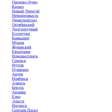
Орехово-Зуево
Кызыл
Новый Уренгой
Невинномысск
Димитровград
Октябрьский
Долгопрудный
Ессентуки
Камышин
Муром
Жуковский
Евпатория
Новошахтинск
Северск
Реутов
Пушкино
Артем
Ноябрьск
Ачинск
Бердск
Арзамас
Елец
Элиста
Ногинск
Сергиев Посад