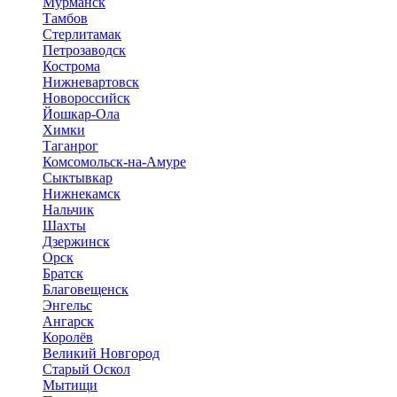
Мурманск
Тамбов
Стерлитамак
Петрозаводск
Кострома
Нижневартовск
Новороссийск
Йошкар-Ола
Химки
Таганрог
Комсомольск-на-Амуре
Сыктывкар
Нижнекамск
Нальчик
Шахты
Дзержинск
Орск
Братск
Благовещенск
Энгельс
Ангарск
Королёв
Великий Новгород
Старый Оскол
Мытищи