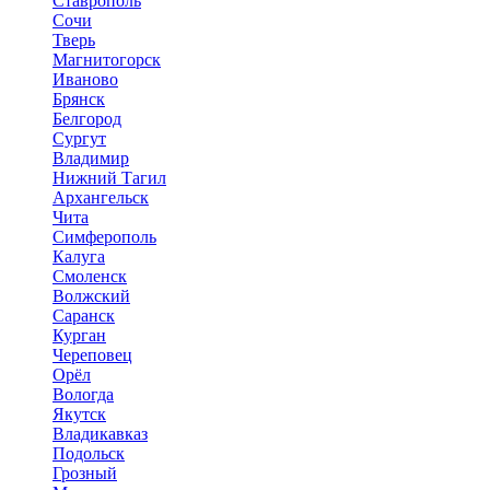
Ставрополь
Сочи
Тверь
Магнитогорск
Иваново
Брянск
Белгород
Сургут
Владимир
Нижний Тагил
Архангельск
Чита
Симферополь
Калуга
Смоленск
Волжский
Саранск
Курган
Череповец
Орёл
Вологда
Якутск
Владикавказ
Подольск
Грозный