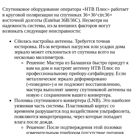
Спутниковое оборудование оператора «НТВ Плюс» работает
в круговой поляризации на спутниках 36∘36^circ36∘
восточной долготы (Eutelsat 36B/36C). Несмотря на
надежность системы, из-за внешних факторов могут
возникать следующие неисправности:
Сбилась настройка антенны. Требуется точная
юстировка. Из-за ветровых нагрузок или усадки дома
зеркало может отклониться от спутника всего на
несколько миллиметров.
Решение: Мастера из Балашихи быстро приедут к
вам на дом и настроят антенну НТВ Плюс по
профессиональному прибору-сатфайндеру. Если
металлическое зеркало деформировано
(«поведено») и не подлежит восстановлению,
мастера выполнят замену спутниковой антенны на
новую с сохранением вашего конвертера.
Поломка спутникового конвертера (LNB). Это наиболее
уязвимая часть системы. Пластиковый корпус со
временем разрушается под воздействием ультрафиолета,
появляются микротрещины, через которые попадает
влага после дождя.
Решение: После подтверждения этой поломки
измерительным прибором (отсутствие питания