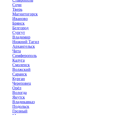
Ставрополь
Сочи
Тверь
Магнитогорск
Иваново
Брянск
Белгород
Сургут
Владимир
Нижний Тагил
Архангельск
Чита
Симферополь
Калуга
Смоленск
Волжский
Саранск
Курган
Череповец
Орёл
Вологда
Якутск
Владикавказ
Подольск
Грозный