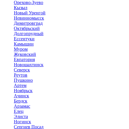
Орехово-Зуево
Кызыл
Новый Уренгой
Невинномысск
Димитровград
Октябрьский
Долгопрудный
Ессентуки
Камышин
Муром
Жуковский
Евпатория
Новошахтинск
Северск
Реутов
Пушкино
Артем
Ноябрьск
Ачинск
Бердск
Арзамас
Елец
Элиста
Ногинск
Сергиев Посад