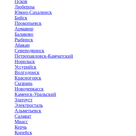
Псков
Люберцы
Южно-Сахалинск
Бийск
Прокопьевск
Армавир
Балаково
Рыбинск
Абакан
Северодвинск
Петропавловск-Камчатский
Норильск
Уссурийск
Волгодонск
Красногорск
Сызрань
Новочеркасск
Каменск-Уральский
Златоуст
Электросталь
Альметьевск
Салават
Миасс
Керчь
Копейск