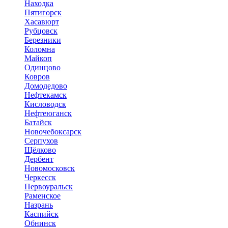
Находка
Пятигорск
Хасавюрт
Рубцовск
Березники
Коломна
Майкоп
Одинцово
Ковров
Домодедово
Нефтекамск
Кисловодск
Нефтеюганск
Батайск
Новочебоксарск
Серпухов
Щёлково
Дербент
Новомосковск
Черкесск
Первоуральск
Раменское
Назрань
Каспийск
Обнинск