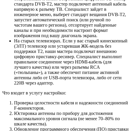
стандарта DVB-T2, мастер подключит антенный кабель
напрямую к разъему ТВ. Специалист зайдет в
инженерное меню, выберет стандарт вещания DVB-T2,
запустит автоматический поиск (или ручной по
частотам вашего региона), отсортирует найденные
каналы и при необходимости настроит формат
изображения под вашу диагональ экрана.
На старых телевизорах. Если у вас старый кинескопный
(ЭЛТ) телевизор или устаревшая ЖК-модель без
поддержки T2, наши мастера подключат внешнюю
цифровую приставку-ресивер. Специалист выполнит
правильное соединение через HDMI-кабель (для
лучшего качества) или через разъемы RCA
(«тюльпаны»), а также обеспечит питание активной
антенны либо от USB-порта телевизора, либо от сети
220В через адаптер.
Что входит в услугу настройки:
Проверка целостности кабеля и надежности соединений
F-коннекторов.
Юстировка антенны по прибору для достижения
максимального уровня сигнала (не менее 70–80% по
шкале качества).
Обновление программного обеспечения (ПО) приставки