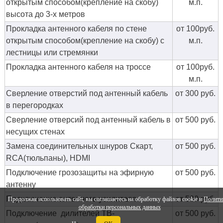
открытым способом(крепление на скобу)
м.п.
высота до 3-х метров
Прокладка антенного кабеля по стене
от 100руб.
открытым способом(крепление на скобу) с
м.п.
лестницы или стремянки
Прокладка антенного кабеля на троссе
от 100руб.
м.п.
Сверление отверстий под антенный кабель
от 300 руб.
в перегородках
Сверление отверсий под антенный кабель в
от 500 руб.
несущих стенах
Замена соединительных шнуров Скарт,
от 500 руб.
RCA(тюльпаны), HDMI
Подключение грозозащиты на эфирную
от 500 руб.
антенну
Подключение антенного усилителя
от 500 руб.
Продолжая использовать сайт, вы соглашаетесь на обработку файлов cookie и
Полити
обработки персональных данных
Подключение дилителей ТВ-
от 500 руб.