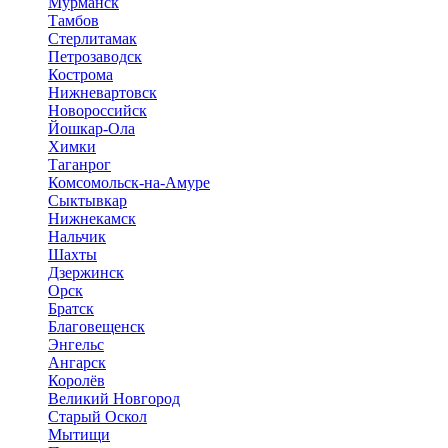
Мурманск
Тамбов
Стерлитамак
Петрозаводск
Кострома
Нижневартовск
Новороссийск
Йошкар-Ола
Химки
Таганрог
Комсомольск-на-Амуре
Сыктывкар
Нижнекамск
Нальчик
Шахты
Дзержинск
Орск
Братск
Благовещенск
Энгельс
Ангарск
Королёв
Великий Новгород
Старый Оскол
Мытищи