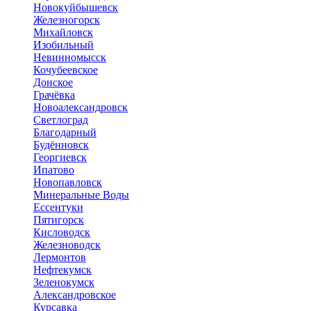
Новокуйбышевск
Железногорск
Михайловск
Изобильный
Невинномысск
Кочубеевское
Донское
Грачёвка
Новоалександровск
Светлоград
Благодарный
Будённовск
Георгиевск
Ипатово
Новопавловск
Минеральные Воды
Ессентуки
Пятигорск
Кисловодск
Железноводск
Лермонтов
Нефтекумск
Зеленокумск
Александровское
Курсавка