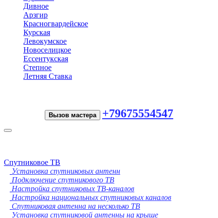
Дивное
Арзгир
Красногвардейское
Курская
Левокумское
Новоселицкое
Ессентукская
Степное
Летняя Ставка
+79675554547
Вызов мастера
Toggle
navigation
Спутниковое ТВ
Установка спутниковых антенн
Подключение спутникового ТВ
Настройка спутниковых ТВ-каналов
Настройка национальных спутниковых каналов
Спутниковая антенна на несколько ТВ
Установка спутниковой антенны на крыше