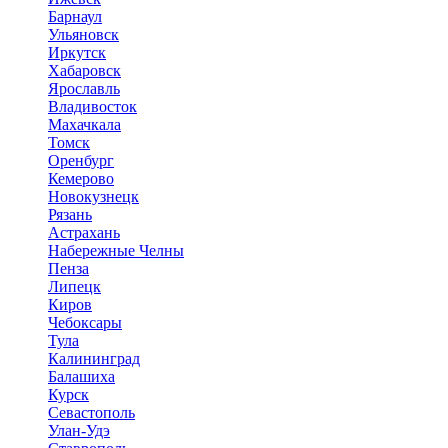
Барнаул
Ульяновск
Иркутск
Хабаровск
Ярославль
Владивосток
Махачкала
Томск
Оренбург
Кемерово
Новокузнецк
Рязань
Астрахань
Набережные Челны
Пенза
Липецк
Киров
Чебоксары
Тула
Калининград
Балашиха
Курск
Севастополь
Улан-Удэ