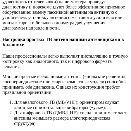
удаленность от телевышки) наши мастера проведут
диагностику и порекомендуют более эффективное приемное
оборудование: замену пассивной антенны на активную с
усилителем, установку антенного мачтового усилителя или
монтаж тарелки большего диаметра для улучшения
диаграммы направленности.
Настройка простых ТВ-антенн нашими антеннщиками в
Балашихе
Наши профессионалы легко выполнят инсталляцию и точную
юстировку как аналогового, так и цифрового формата
вещания.
Многие простые всеволновые антенны («польские решетки»,
логопериодические или старые комнатные модели) способны
принимать оба диапазона. Однако их конструкция требует
правильной ориентации:
Для аналогового ТВ (МВ/VHF): ориентиром служат
длинные горизонтальные вибраторы («усы»).
Для цифрового ТВ (ДМВ/UHF): сигнал принимает часть
антенны меньшего размера (логопериодическая
структура).