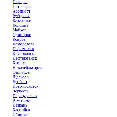
Находка
Пятигорск
Хасавюрт
Рубцовск
Березники
Коломна
Майкоп
Одинцово
Ковров
Домодедово
Нефтекамск
Кисловодск
Нефтеюганск
Батайск
Новочебоксарск
Серпухов
Щёлково
Дербент
Новомосковск
Черкесск
Первоуральск
Раменское
Назрань
Каспийск
Обнинск