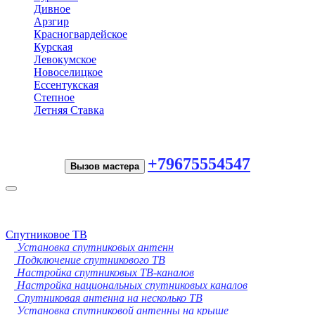
Дивное
Арзгир
Красногвардейское
Курская
Левокумское
Новоселицкое
Ессентукская
Степное
Летняя Ставка
+79675554547
Вызов мастера
Toggle
navigation
Спутниковое ТВ
Установка спутниковых антенн
Подключение спутникового ТВ
Настройка спутниковых ТВ-каналов
Настройка национальных спутниковых каналов
Спутниковая антенна на несколько ТВ
Установка спутниковой антенны на крыше