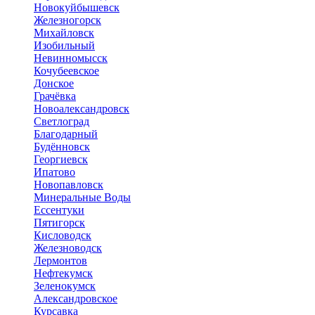
Новокуйбышевск
Железногорск
Михайловск
Изобильный
Невинномысск
Кочубеевское
Донское
Грачёвка
Новоалександровск
Светлоград
Благодарный
Будённовск
Георгиевск
Ипатово
Новопавловск
Минеральные Воды
Ессентуки
Пятигорск
Кисловодск
Железноводск
Лермонтов
Нефтекумск
Зеленокумск
Александровское
Курсавка