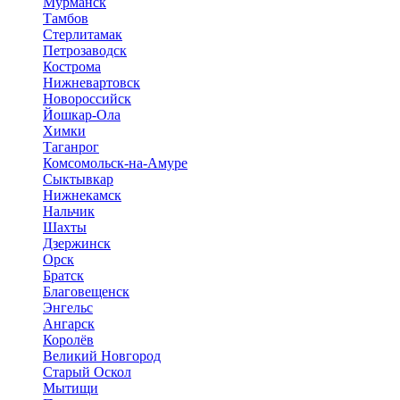
Мурманск
Тамбов
Стерлитамак
Петрозаводск
Кострома
Нижневартовск
Новороссийск
Йошкар-Ола
Химки
Таганрог
Комсомольск-на-Амуре
Сыктывкар
Нижнекамск
Нальчик
Шахты
Дзержинск
Орск
Братск
Благовещенск
Энгельс
Ангарск
Королёв
Великий Новгород
Старый Оскол
Мытищи