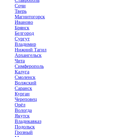
Ставрополь
Сочи
Тверь
Магнитогорск
Иваново
Брянск
Белгород
Сургут
Владимир
Нижний Тагил
Архангельск
Чита
Симферополь
Калуга
Смоленск
Волжский
Саранск
Курган
Череповец
Орёл
Вологда
Якутск
Владикавказ
Подольск
Грозный