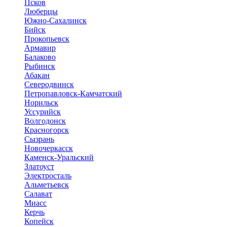
Псков
Люберцы
Южно-Сахалинск
Бийск
Прокопьевск
Армавир
Балаково
Рыбинск
Абакан
Северодвинск
Петропавловск-Камчатский
Норильск
Уссурийск
Волгодонск
Красногорск
Сызрань
Новочеркасск
Каменск-Уральский
Златоуст
Электросталь
Альметьевск
Салават
Миасс
Керчь
Копейск