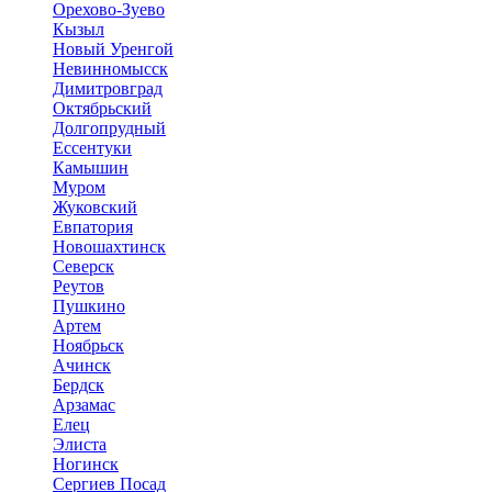
Орехово-Зуево
Кызыл
Новый Уренгой
Невинномысск
Димитровград
Октябрьский
Долгопрудный
Ессентуки
Камышин
Муром
Жуковский
Евпатория
Новошахтинск
Северск
Реутов
Пушкино
Артем
Ноябрьск
Ачинск
Бердск
Арзамас
Елец
Элиста
Ногинск
Сергиев Посад