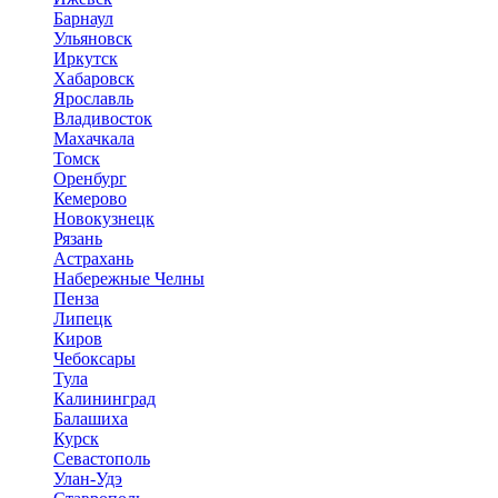
Барнаул
Ульяновск
Иркутск
Хабаровск
Ярославль
Владивосток
Махачкала
Томск
Оренбург
Кемерово
Новокузнецк
Рязань
Астрахань
Набережные Челны
Пенза
Липецк
Киров
Чебоксары
Тула
Калининград
Балашиха
Курск
Севастополь
Улан-Удэ