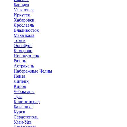
Барнаул
Ульяновск
Иркутск
Хабаровск
Ярославль
Владивосток
Махачкала
Томск
Оренбург
Кемерово
Новокузнецк
Рязань
Астрахань
Набережные Челны
Пенза
Липецк
Киров
Чебоксары
Тула
Калининград
Балашиха
Курск
Севастополь
Улан-Удэ