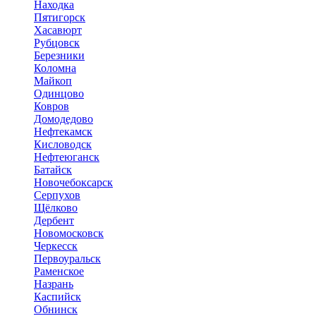
Находка
Пятигорск
Хасавюрт
Рубцовск
Березники
Коломна
Майкоп
Одинцово
Ковров
Домодедово
Нефтекамск
Кисловодск
Нефтеюганск
Батайск
Новочебоксарск
Серпухов
Щёлково
Дербент
Новомосковск
Черкесск
Первоуральск
Раменское
Назрань
Каспийск
Обнинск