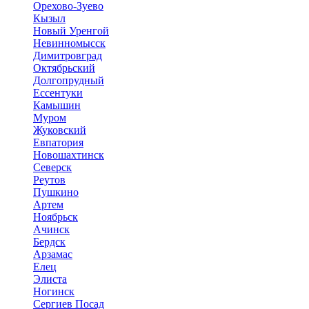
Орехово-Зуево
Кызыл
Новый Уренгой
Невинномысск
Димитровград
Октябрьский
Долгопрудный
Ессентуки
Камышин
Муром
Жуковский
Евпатория
Новошахтинск
Северск
Реутов
Пушкино
Артем
Ноябрьск
Ачинск
Бердск
Арзамас
Елец
Элиста
Ногинск
Сергиев Посад