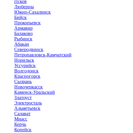
Псков
Люберцы
Южно-Сахалинск
Бийск
Прокопьевск
Армавир
Балаково
Рыбинск
Абакан
Северодвинск
Петропавловск-Камчатский
Норильск
Уссурийск
Волгодонск
Красногорск
Сызрань
Новочеркасск
Каменск-Уральский
Златоуст
Электросталь
Альметьевск
Салават
Миасс
Керчь
Копейск