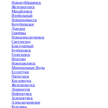
Новокуйбышевск
Железногорск
Михайловск
Изобильный
Невинномысск
Кочубеевское
Донское
Грачёвка
Новоалександровск
Светлоград
Благодарный
Будённовск
Георгиевск
Ипатово
Новопавловск
Минеральные Воды
Ессентуки
Пятигорск
Кисловодск
Железноводск
Лермонтов
Нефтекумск
Зеленокумск
Александровское
Курсавка