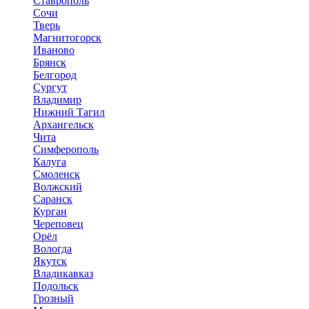
Ставрополь
Сочи
Тверь
Магнитогорск
Иваново
Брянск
Белгород
Сургут
Владимир
Нижний Тагил
Архангельск
Чита
Симферополь
Калуга
Смоленск
Волжский
Саранск
Курган
Череповец
Орёл
Вологда
Якутск
Владикавказ
Подольск
Грозный