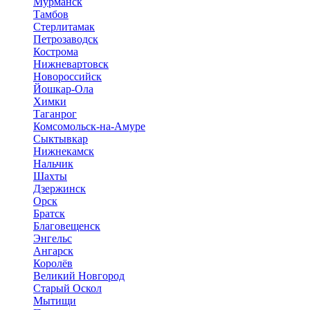
Мурманск
Тамбов
Стерлитамак
Петрозаводск
Кострома
Нижневартовск
Новороссийск
Йошкар-Ола
Химки
Таганрог
Комсомольск-на-Амуре
Сыктывкар
Нижнекамск
Нальчик
Шахты
Дзержинск
Орск
Братск
Благовещенск
Энгельс
Ангарск
Королёв
Великий Новгород
Старый Оскол
Мытищи