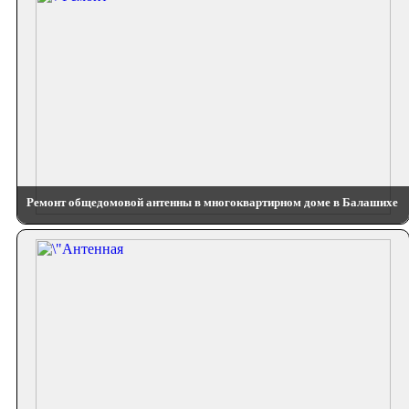
Ремонт общедомовой антенны в многоквартирном доме в Балашихе