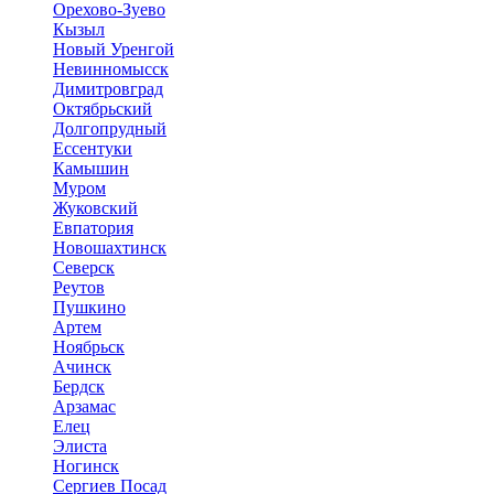
Орехово-Зуево
Кызыл
Новый Уренгой
Невинномысск
Димитровград
Октябрьский
Долгопрудный
Ессентуки
Камышин
Муром
Жуковский
Евпатория
Новошахтинск
Северск
Реутов
Пушкино
Артем
Ноябрьск
Ачинск
Бердск
Арзамас
Елец
Элиста
Ногинск
Сергиев Посад