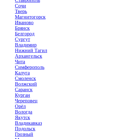
Ставрополь
Сочи
Тверь
Магнитогорск
Иваново
Брянск
Белгород
Сургут
Владимир
Нижний Тагил
Архангельск
Чита
Симферополь
Калуга
Смоленск
Волжский
Саранск
Курган
Череповец
Орёл
Вологда
Якутск
Владикавказ
Подольск
Грозный