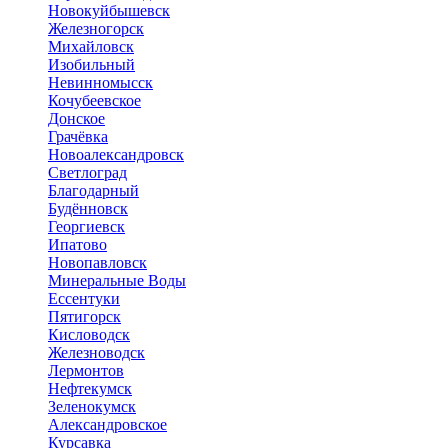
Новокуйбышевск
Железногорск
Михайловск
Изобильный
Невинномысск
Кочубеевское
Донское
Грачёвка
Новоалександровск
Светлоград
Благодарный
Будённовск
Георгиевск
Ипатово
Новопавловск
Минеральные Воды
Ессентуки
Пятигорск
Кисловодск
Железноводск
Лермонтов
Нефтекумск
Зеленокумск
Александровское
Курсавка