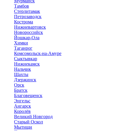
Мурманск
Тамбов
Стерлитамак
Петрозаводск
Кострома
Нижневартовск
Новороссийск
Йошкар-Ола
Химки
Таганрог
Комсомольск-на-Амуре
Сыктывкар
Нижнекамск
Нальчик
Шахты
Дзержинск
Орск
Братск
Благовещенск
Энгельс
Ангарск
Королёв
Великий Новгород
Старый Оскол
Мытищи