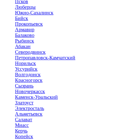
Псков
Люберцы
Южно-Сахалинск
Бийск
Прокопьевск
Армавир
Балаково
Рыбинск
Абакан
Северодвинск
Петропавловск-Камчатский
Норильск
Уссурийск
Волгодонск
Красногорск
Сызрань
Новочеркасск
Каменск-Уральский
Златоуст
Электросталь
Альметьевск
Салават
Миасс
Керчь
Копейск