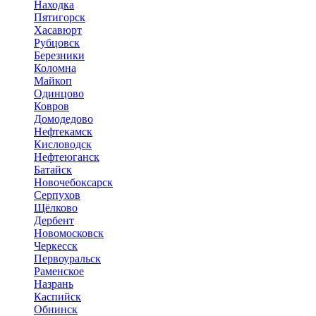
Находка
Пятигорск
Хасавюрт
Рубцовск
Березники
Коломна
Майкоп
Одинцово
Ковров
Домодедово
Нефтекамск
Кисловодск
Нефтеюганск
Батайск
Новочебоксарск
Серпухов
Щёлково
Дербент
Новомосковск
Черкесск
Первоуральск
Раменское
Назрань
Каспийск
Обнинск