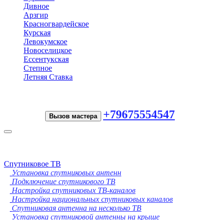
Дивное
Арзгир
Красногвардейское
Курская
Левокумское
Новоселицкое
Ессентукская
Степное
Летняя Ставка
+79675554547
Вызов мастера
Toggle
navigation
Спутниковое ТВ
Установка спутниковых антенн
Подключение спутникового ТВ
Настройка спутниковых ТВ-каналов
Настройка национальных спутниковых каналов
Спутниковая антенна на несколько ТВ
Установка спутниковой антенны на крыше