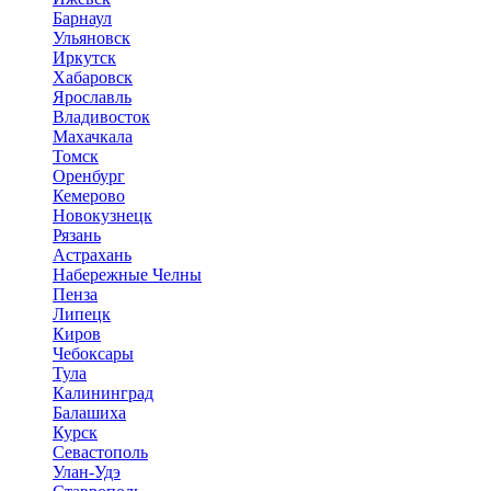
Барнаул
Ульяновск
Иркутск
Хабаровск
Ярославль
Владивосток
Махачкала
Томск
Оренбург
Кемерово
Новокузнецк
Рязань
Астрахань
Набережные Челны
Пенза
Липецк
Киров
Чебоксары
Тула
Калининград
Балашиха
Курск
Севастополь
Улан-Удэ