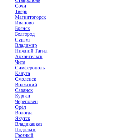
Ставрополь
Сочи
Тверь
Магнитогорск
Иваново
Брянск
Белгород
Сургут
Владимир
Нижний Тагил
Архангельск
Чита
Симферополь
Калуга
Смоленск
Волжский
Саранск
Курган
Череповец
Орёл
Вологда
Якутск
Владикавказ
Подольск
Грозный