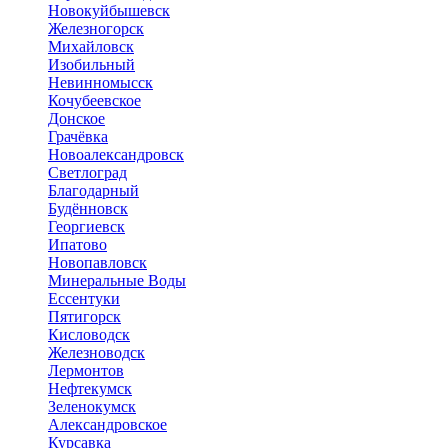
Новокуйбышевск
Железногорск
Михайловск
Изобильный
Невинномысск
Кочубеевское
Донское
Грачёвка
Новоалександровск
Светлоград
Благодарный
Будённовск
Георгиевск
Ипатово
Новопавловск
Минеральные Воды
Ессентуки
Пятигорск
Кисловодск
Железноводск
Лермонтов
Нефтекумск
Зеленокумск
Александровское
Курсавка