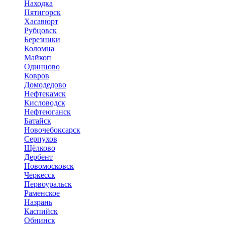
Находка
Пятигорск
Хасавюрт
Рубцовск
Березники
Коломна
Майкоп
Одинцово
Ковров
Домодедово
Нефтекамск
Кисловодск
Нефтеюганск
Батайск
Новочебоксарск
Серпухов
Щёлково
Дербент
Новомосковск
Черкесск
Первоуральск
Раменское
Назрань
Каспийск
Обнинск