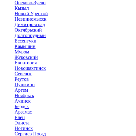
Орехово-Зуево
Кызыл
Новый Уренгой
Невинномысск
Димитровград
Октябрьский
Долгопрудный
Ессентуки
Камышин
Муром
Жуковский
Евпатория
Новошахтинск
Северск
Реутов
Пушкино
Артем
Ноябрьск
Ачинск
Бердск
Арзамас
Елец
Элиста
Ногинск
Сергиев Посад