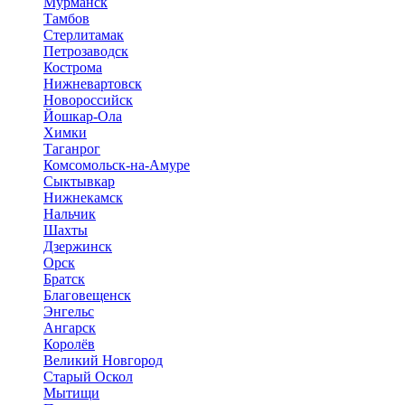
Мурманск
Тамбов
Стерлитамак
Петрозаводск
Кострома
Нижневартовск
Новороссийск
Йошкар-Ола
Химки
Таганрог
Комсомольск-на-Амуре
Сыктывкар
Нижнекамск
Нальчик
Шахты
Дзержинск
Орск
Братск
Благовещенск
Энгельс
Ангарск
Королёв
Великий Новгород
Старый Оскол
Мытищи