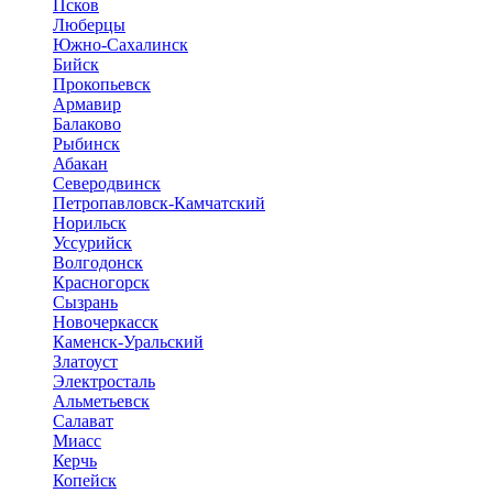
Псков
Люберцы
Южно-Сахалинск
Бийск
Прокопьевск
Армавир
Балаково
Рыбинск
Абакан
Северодвинск
Петропавловск-Камчатский
Норильск
Уссурийск
Волгодонск
Красногорск
Сызрань
Новочеркасск
Каменск-Уральский
Златоуст
Электросталь
Альметьевск
Салават
Миасс
Керчь
Копейск