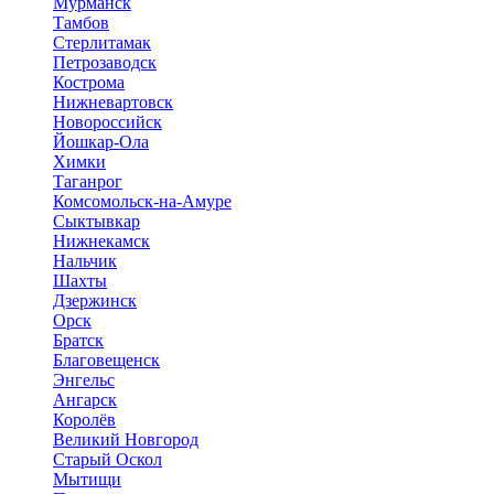
Мурманск
Тамбов
Стерлитамак
Петрозаводск
Кострома
Нижневартовск
Новороссийск
Йошкар-Ола
Химки
Таганрог
Комсомольск-на-Амуре
Сыктывкар
Нижнекамск
Нальчик
Шахты
Дзержинск
Орск
Братск
Благовещенск
Энгельс
Ангарск
Королёв
Великий Новгород
Старый Оскол
Мытищи