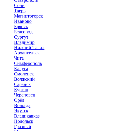
Ставрополь
Сочи
Тверь
Магнитогорск
Иваново
Брянск
Белгород
Сургут
Владимир
Нижний Тагил
Архангельск
Чита
Симферополь
Калуга
Смоленск
Волжский
Саранск
Курган
Череповец
Орёл
Вологда
Якутск
Владикавказ
Подольск
Грозный