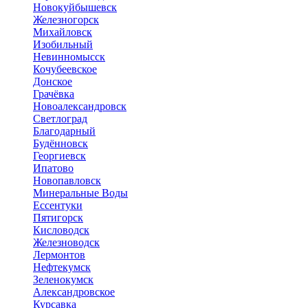
Новокуйбышевск
Железногорск
Михайловск
Изобильный
Невинномысск
Кочубеевское
Донское
Грачёвка
Новоалександровск
Светлоград
Благодарный
Будённовск
Георгиевск
Ипатово
Новопавловск
Минеральные Воды
Ессентуки
Пятигорск
Кисловодск
Железноводск
Лермонтов
Нефтекумск
Зеленокумск
Александровское
Курсавка