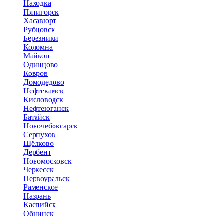
Находка
Пятигорск
Хасавюрт
Рубцовск
Березники
Коломна
Майкоп
Одинцово
Ковров
Домодедово
Нефтекамск
Кисловодск
Нефтеюганск
Батайск
Новочебоксарск
Серпухов
Щёлково
Дербент
Новомосковск
Черкесск
Первоуральск
Раменское
Назрань
Каспийск
Обнинск