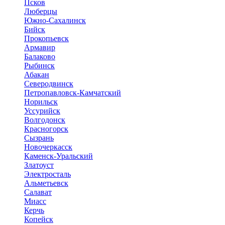
Псков
Люберцы
Южно-Сахалинск
Бийск
Прокопьевск
Армавир
Балаково
Рыбинск
Абакан
Северодвинск
Петропавловск-Камчатский
Норильск
Уссурийск
Волгодонск
Красногорск
Сызрань
Новочеркасск
Каменск-Уральский
Златоуст
Электросталь
Альметьевск
Салават
Миасс
Керчь
Копейск