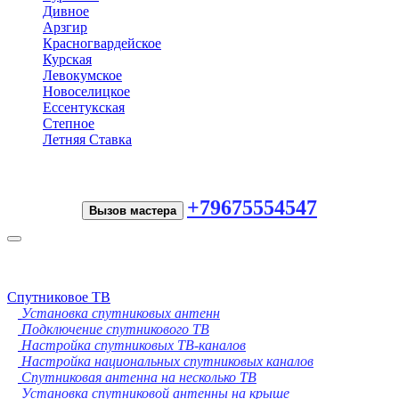
Дивное
Арзгир
Красногвардейское
Курская
Левокумское
Новоселицкое
Ессентукская
Степное
Летняя Ставка
+79675554547
Вызов мастера
Toggle
navigation
Спутниковое ТВ
Установка спутниковых антенн
Подключение спутникового ТВ
Настройка спутниковых ТВ-каналов
Настройка национальных спутниковых каналов
Спутниковая антенна на несколько ТВ
Установка спутниковой антенны на крыше