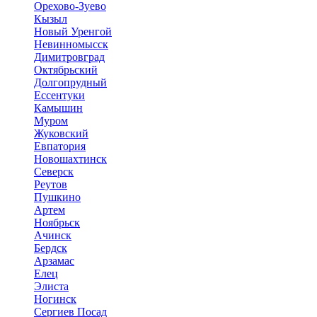
Орехово-Зуево
Кызыл
Новый Уренгой
Невинномысск
Димитровград
Октябрьский
Долгопрудный
Ессентуки
Камышин
Муром
Жуковский
Евпатория
Новошахтинск
Северск
Реутов
Пушкино
Артем
Ноябрьск
Ачинск
Бердск
Арзамас
Елец
Элиста
Ногинск
Сергиев Посад