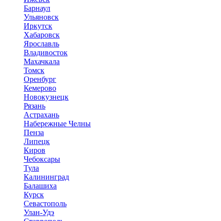
Барнаул
Ульяновск
Иркутск
Хабаровск
Ярославль
Владивосток
Махачкала
Томск
Оренбург
Кемерово
Новокузнецк
Рязань
Астрахань
Набережные Челны
Пенза
Липецк
Киров
Чебоксары
Тула
Калининград
Балашиха
Курск
Севастополь
Улан-Удэ