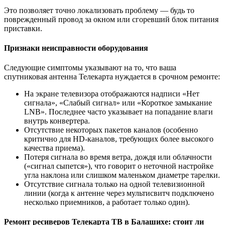
Это позволяет точно локализовать проблему — будь то
поврежденный провод за окном или сгоревший блок питания
приставки.
Признаки неисправности оборудования
Следующие симптомы указывают на то, что ваша
спутниковая антенна Телекарта нуждается в срочном ремонте:
На экране телевизора отображаются надписи «Нет
сигнала», «Слабый сигнал» или «Короткое замыкание
LNB». Последнее часто указывает на попадание влаги
внутрь конвертера.
Отсутствие некоторых пакетов каналов (особенно
критично для HD-каналов, требующих более высокого
качества приема).
Потеря сигнала во время ветра, дождя или облачности
(«сигнал сыпется»), что говорит о неточной настройке
угла наклона или слишком маленьком диаметре тарелки.
Отсутствие сигнала только на одной телевизионной
линии (когда к антенне через мультисвитч подключено
несколько приемников, а работает только один).
Ремонт ресиверов Телекарта ТВ в Балашихе: стоит ли