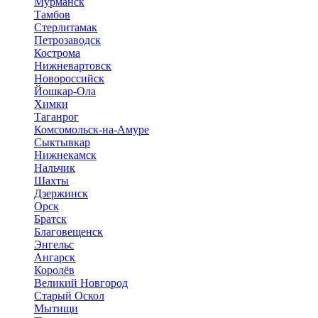
Мурманск
Тамбов
Стерлитамак
Петрозаводск
Кострома
Нижневартовск
Новороссийск
Йошкар-Ола
Химки
Таганрог
Комсомольск-на-Амуре
Сыктывкар
Нижнекамск
Нальчик
Шахты
Дзержинск
Орск
Братск
Благовещенск
Энгельс
Ангарск
Королёв
Великий Новгород
Старый Оскол
Мытищи