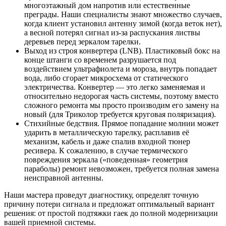
многоэтажный дом напротив или естественные
преграды. Наши специалисты знают множество случаев,
когда клиент установил антенну зимой (когда веток нет),
а весной потерял сигнал из-за распускания листвы
деревьев перед зеркалом тарелки.
Выход из строя конвертера (LNB). Пластиковый бокс на
конце штанги со временем разрушается под
воздействием ультрафиолета и мороза, внутрь попадает
вода, либо сгорает микросхема от статического
электричества. Конвертер — это легко заменяемая и
относительно недорогая часть системы, поэтому вместо
сложного ремонта мы просто производим его замену на
новый (для Триколор требуется круговая поляризация).
Стихийные бедствия. Прямое попадание молнии может
ударить в металлическую тарелку, расплавив её
механизм, кабель и даже спалив входной тюнер
ресивера. К сожалению, в случае термического
повреждения зеркала («поведенная» геометрия
параболы) ремонт невозможен, требуется полная замена
неисправной антенны.
Наши мастера проведут диагностику, определят точную
причину потери сигнала и предложат оптимальный вариант
решения: от простой подтяжки гаек до полной модернизации
вашей приемной системы.