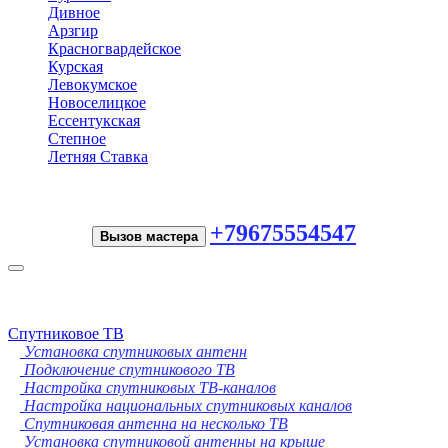
Дивное
Арзгир
Красногвардейское
Курская
Левокумское
Новоселицкое
Ессентукская
Степное
Летняя Ставка
+79675554547
Вызов мастера
Toggle
navigation
Спутниковое ТВ
Установка спутниковых антенн
Подключение спутникового ТВ
Настройка спутниковых ТВ-каналов
Настройка национальных спутниковых каналов
Спутниковая антенна на несколько ТВ
Установка спутниковой антенны на крыше