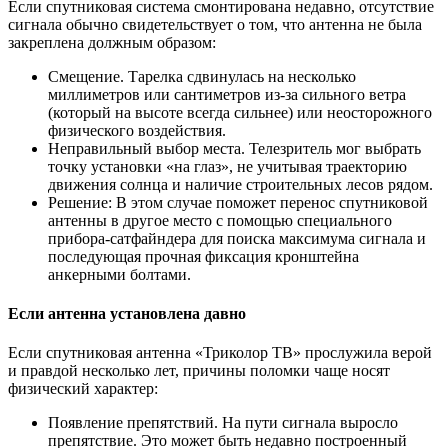
Если спутниковая система смонтирована недавно, отсутствие
сигнала обычно свидетельствует о том, что антенна не была
закреплена должным образом:
Смещение. Тарелка сдвинулась на несколько
миллиметров или сантиметров из-за сильного ветра
(который на высоте всегда сильнее) или неосторожного
физического воздействия.
Неправильный выбор места. Телезритель мог выбрать
точку установки «на глаз», не учитывая траекторию
движения солнца и наличие строительных лесов рядом.
Решение: В этом случае поможет перенос спутниковой
антенны в другое место с помощью специального
прибора-сатфайндера для поиска максимума сигнала и
последующая прочная фиксация кронштейна
анкерными болтами.
Если антенна установлена давно
Если спутниковая антенна «Триколор ТВ» прослужила верой
и правдой несколько лет, причины поломки чаще носят
физический характер:
Появление препятствий. На пути сигнала выросло
препятствие. Это может быть недавно построенный