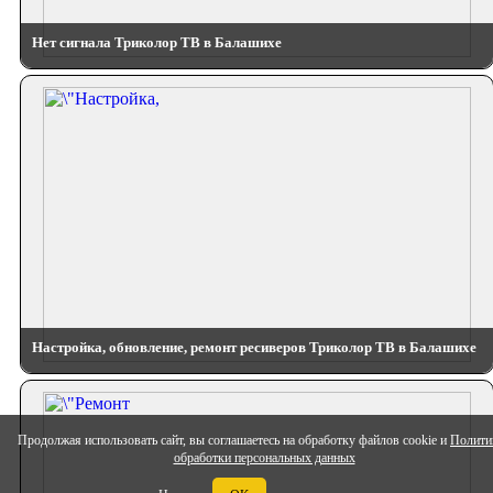
Нет сигнала Триколор ТВ в Балашихе
Настройка, обновление, ремонт ресиверов Триколор ТВ в Балашихе
Продолжая использовать сайт, вы соглашаетесь на обработку файлов cookie и
Полити
обработки персональных данных