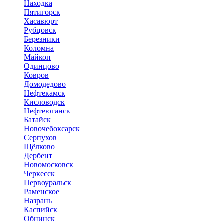
Находка
Пятигорск
Хасавюрт
Рубцовск
Березники
Коломна
Майкоп
Одинцово
Ковров
Домодедово
Нефтекамск
Кисловодск
Нефтеюганск
Батайск
Новочебоксарск
Серпухов
Щёлково
Дербент
Новомосковск
Черкесск
Первоуральск
Раменское
Назрань
Каспийск
Обнинск