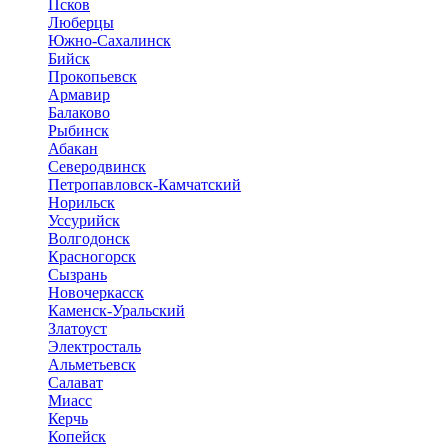
Псков
Люберцы
Южно-Сахалинск
Бийск
Прокопьевск
Армавир
Балаково
Рыбинск
Абакан
Северодвинск
Петропавловск-Камчатский
Норильск
Уссурийск
Волгодонск
Красногорск
Сызрань
Новочеркасск
Каменск-Уральский
Златоуст
Электросталь
Альметьевск
Салават
Миасс
Керчь
Копейск