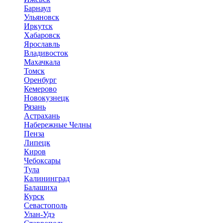
Барнаул
Ульяновск
Иркутск
Хабаровск
Ярославль
Владивосток
Махачкала
Томск
Оренбург
Кемерово
Новокузнецк
Рязань
Астрахань
Набережные Челны
Пенза
Липецк
Киров
Чебоксары
Тула
Калининград
Балашиха
Курск
Севастополь
Улан-Удэ