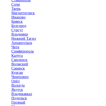
Ставрополь
Сочи
Тверь
Магнитогорск
Иваново
Брянск
Белгород
Сургут
Владимир
Нижний Тагил
Архангельск
Чита
Симферополь
Калуга
Смоленск
Волжский
Саранск
Курган
Череповец
Орёл
Вологда
Якутск
Владикавказ
Подольск
Грозный