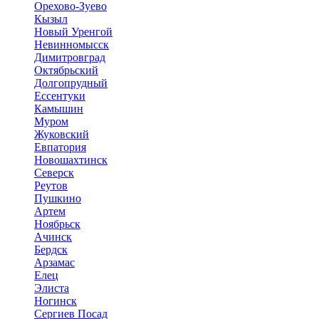
Орехово-Зуево
Кызыл
Новый Уренгой
Невинномысск
Димитровград
Октябрьский
Долгопрудный
Ессентуки
Камышин
Муром
Жуковский
Евпатория
Новошахтинск
Северск
Реутов
Пушкино
Артем
Ноябрьск
Ачинск
Бердск
Арзамас
Елец
Элиста
Ногинск
Сергиев Посад