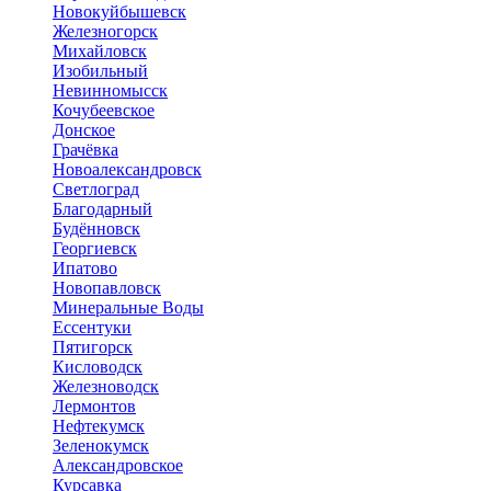
Новокуйбышевск
Железногорск
Михайловск
Изобильный
Невинномысск
Кочубеевское
Донское
Грачёвка
Новоалександровск
Светлоград
Благодарный
Будённовск
Георгиевск
Ипатово
Новопавловск
Минеральные Воды
Ессентуки
Пятигорск
Кисловодск
Железноводск
Лермонтов
Нефтекумск
Зеленокумск
Александровское
Курсавка