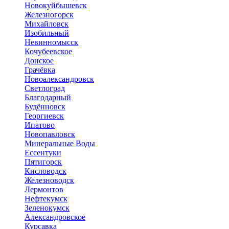
Новокуйбышевск
Железногорск
Михайловск
Изобильный
Невинномысск
Кочубеевское
Донское
Грачёвка
Новоалександровск
Светлоград
Благодарный
Будённовск
Георгиевск
Ипатово
Новопавловск
Минеральные Воды
Ессентуки
Пятигорск
Кисловодск
Железноводск
Лермонтов
Нефтекумск
Зеленокумск
Александровское
Курсавка