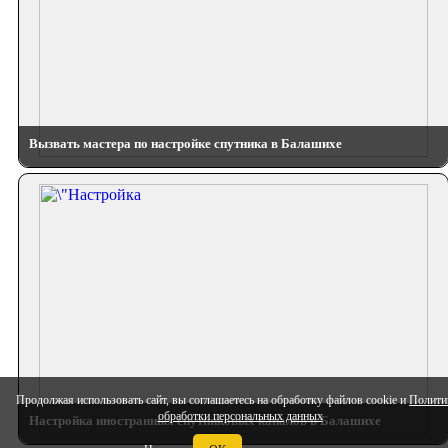
Вызвать мастера по настройке спутника в Балашихе
Продолжая использовать сайт, вы соглашаетесь на обработку файлов cookie и
Полити
обработки персональных данных
Настройка иностранных спутниковых каналов в Балашихе