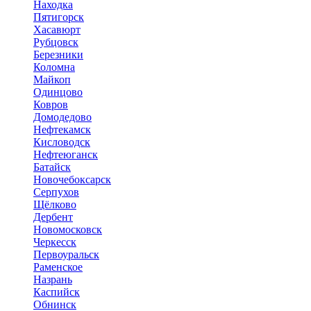
Находка
Пятигорск
Хасавюрт
Рубцовск
Березники
Коломна
Майкоп
Одинцово
Ковров
Домодедово
Нефтекамск
Кисловодск
Нефтеюганск
Батайск
Новочебоксарск
Серпухов
Щёлково
Дербент
Новомосковск
Черкесск
Первоуральск
Раменское
Назрань
Каспийск
Обнинск