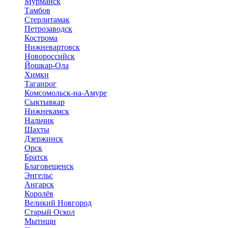
Мурманск
Тамбов
Стерлитамак
Петрозаводск
Кострома
Нижневартовск
Новороссийск
Йошкар-Ола
Химки
Таганрог
Комсомольск-на-Амуре
Сыктывкар
Нижнекамск
Нальчик
Шахты
Дзержинск
Орск
Братск
Благовещенск
Энгельс
Ангарск
Королёв
Великий Новгород
Старый Оскол
Мытищи