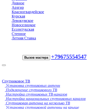
Дивное
Арзгир
Красногвардейское
Курская
Левокумское
Новоселицкое
Ессентукская
Степное
Летняя Ставка
+79675554547
Вызов мастера
Toggle
navigation
Спутниковое ТВ
Установка спутниковых антенн
Подключение спутникового ТВ
Настройка спутниковых ТВ-каналов
Настройка национальных спутниковых каналов
Спутниковая антенна на несколько ТВ
Установка спутниковой антенны на крыше