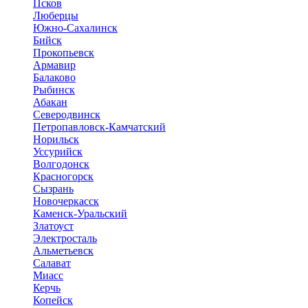
Псков
Люберцы
Южно-Сахалинск
Бийск
Прокопьевск
Армавир
Балаково
Рыбинск
Абакан
Северодвинск
Петропавловск-Камчатский
Норильск
Уссурийск
Волгодонск
Красногорск
Сызрань
Новочеркасск
Каменск-Уральский
Златоуст
Электросталь
Альметьевск
Салават
Миасс
Керчь
Копейск