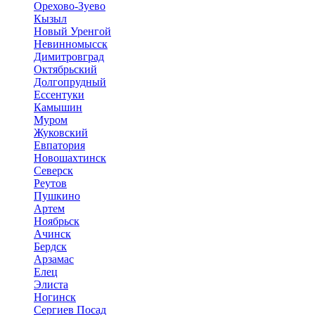
Орехово-Зуево
Кызыл
Новый Уренгой
Невинномысск
Димитровград
Октябрьский
Долгопрудный
Ессентуки
Камышин
Муром
Жуковский
Евпатория
Новошахтинск
Северск
Реутов
Пушкино
Артем
Ноябрьск
Ачинск
Бердск
Арзамас
Елец
Элиста
Ногинск
Сергиев Посад