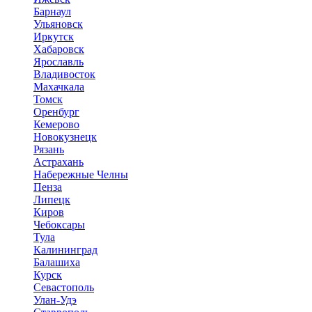
Барнаул
Ульяновск
Иркутск
Хабаровск
Ярославль
Владивосток
Махачкала
Томск
Оренбург
Кемерово
Новокузнецк
Рязань
Астрахань
Набережные Челны
Пенза
Липецк
Киров
Чебоксары
Тула
Калининград
Балашиха
Курск
Севастополь
Улан-Удэ