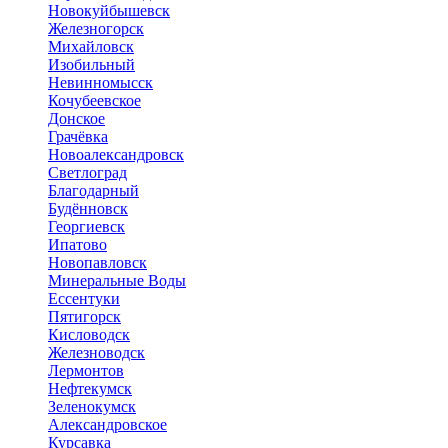
Новокуйбышевск
Железногорск
Михайловск
Изобильный
Невинномысск
Кочубеевское
Донское
Грачёвка
Новоалександровск
Светлоград
Благодарный
Будённовск
Георгиевск
Ипатово
Новопавловск
Минеральные Воды
Ессентуки
Пятигорск
Кисловодск
Железноводск
Лермонтов
Нефтекумск
Зеленокумск
Александровское
Курсавка