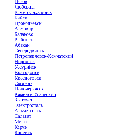
Псков
Люберцы
Южно-Сахалинск
Бийск
Прокопьевск
Армавир
Балаково
Рыбинск
Абакан
Северодвинск
Петропавловск-Камчатский
Норильск
Уссурийск
Волгодонск
Красногорск
Сызрань
Новочеркасск
Каменск-Уральский
Златоуст
Электросталь
Альметьевск
Салават
Миасс
Керчь
Копейск