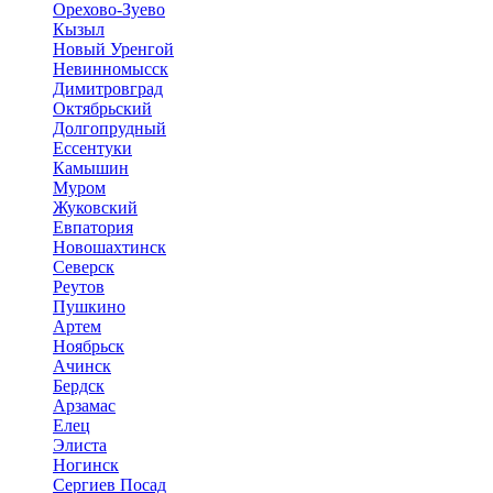
Орехово-Зуево
Кызыл
Новый Уренгой
Невинномысск
Димитровград
Октябрьский
Долгопрудный
Ессентуки
Камышин
Муром
Жуковский
Евпатория
Новошахтинск
Северск
Реутов
Пушкино
Артем
Ноябрьск
Ачинск
Бердск
Арзамас
Елец
Элиста
Ногинск
Сергиев Посад