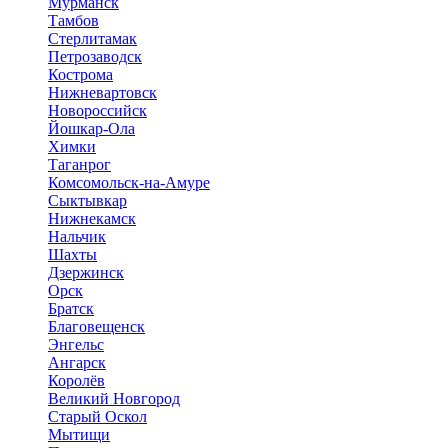
Мурманск
Тамбов
Стерлитамак
Петрозаводск
Кострома
Нижневартовск
Новороссийск
Йошкар-Ола
Химки
Таганрог
Комсомольск-на-Амуре
Сыктывкар
Нижнекамск
Нальчик
Шахты
Дзержинск
Орск
Братск
Благовещенск
Энгельс
Ангарск
Королёв
Великий Новгород
Старый Оскол
Мытищи