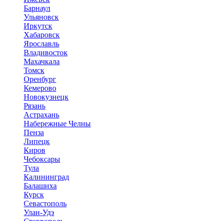
Барнаул
Ульяновск
Иркутск
Хабаровск
Ярославль
Владивосток
Махачкала
Томск
Оренбург
Кемерово
Новокузнецк
Рязань
Астрахань
Набережные Челны
Пенза
Липецк
Киров
Чебоксары
Тула
Калининград
Балашиха
Курск
Севастополь
Улан-Удэ