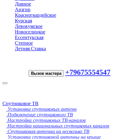
Дивное
Арзгир
Красногвардейское
Курская
Левокумское
Новоселицкое
Ессентукская
Степное
Летняя Ставка
+79675554547
Вызов мастера
Toggle
navigation
Спутниковое ТВ
Установка спутниковых антенн
Подключение спутникового ТВ
Настройка спутниковых ТВ-каналов
Настройка национальных спутниковых каналов
Спутниковая антенна на несколько ТВ
Установка спутниковой антенны на крыше