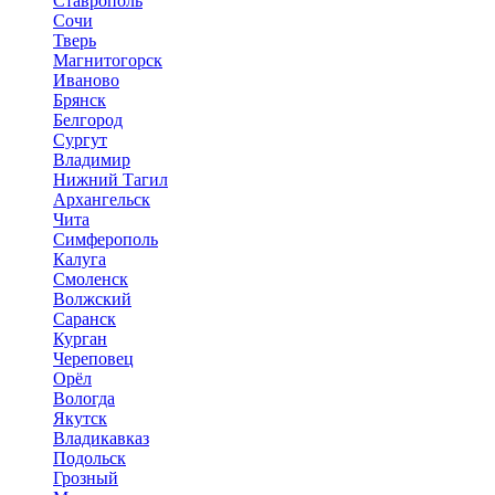
Ставрополь
Сочи
Тверь
Магнитогорск
Иваново
Брянск
Белгород
Сургут
Владимир
Нижний Тагил
Архангельск
Чита
Симферополь
Калуга
Смоленск
Волжский
Саранск
Курган
Череповец
Орёл
Вологда
Якутск
Владикавказ
Подольск
Грозный