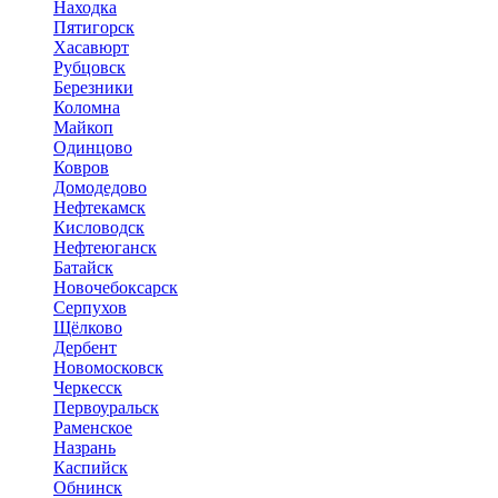
Находка
Пятигорск
Хасавюрт
Рубцовск
Березники
Коломна
Майкоп
Одинцово
Ковров
Домодедово
Нефтекамск
Кисловодск
Нефтеюганск
Батайск
Новочебоксарск
Серпухов
Щёлково
Дербент
Новомосковск
Черкесск
Первоуральск
Раменское
Назрань
Каспийск
Обнинск