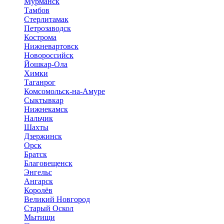
Мурманск
Тамбов
Стерлитамак
Петрозаводск
Кострома
Нижневартовск
Новороссийск
Йошкар-Ола
Химки
Таганрог
Комсомольск-на-Амуре
Сыктывкар
Нижнекамск
Нальчик
Шахты
Дзержинск
Орск
Братск
Благовещенск
Энгельс
Ангарск
Королёв
Великий Новгород
Старый Оскол
Мытищи