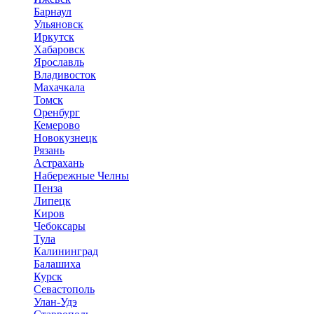
Барнаул
Ульяновск
Иркутск
Хабаровск
Ярославль
Владивосток
Махачкала
Томск
Оренбург
Кемерово
Новокузнецк
Рязань
Астрахань
Набережные Челны
Пенза
Липецк
Киров
Чебоксары
Тула
Калининград
Балашиха
Курск
Севастополь
Улан-Удэ