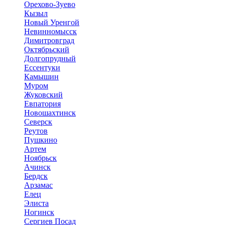
Орехово-Зуево
Кызыл
Новый Уренгой
Невинномысск
Димитровград
Октябрьский
Долгопрудный
Ессентуки
Камышин
Муром
Жуковский
Евпатория
Новошахтинск
Северск
Реутов
Пушкино
Артем
Ноябрьск
Ачинск
Бердск
Арзамас
Елец
Элиста
Ногинск
Сергиев Посад