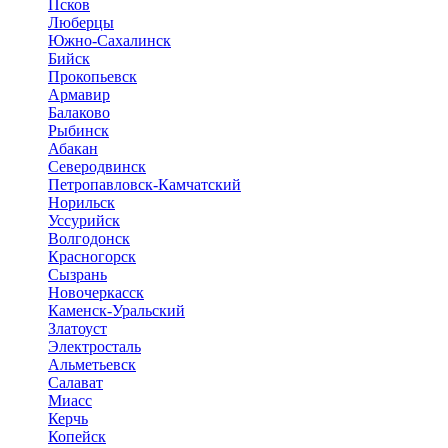
Псков
Люберцы
Южно-Сахалинск
Бийск
Прокопьевск
Армавир
Балаково
Рыбинск
Абакан
Северодвинск
Петропавловск-Камчатский
Норильск
Уссурийск
Волгодонск
Красногорск
Сызрань
Новочеркасск
Каменск-Уральский
Златоуст
Электросталь
Альметьевск
Салават
Миасс
Керчь
Копейск