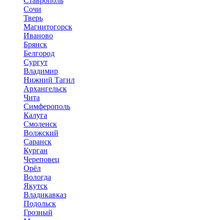
Ставрополь
Сочи
Тверь
Магнитогорск
Иваново
Брянск
Белгород
Сургут
Владимир
Нижний Тагил
Архангельск
Чита
Симферополь
Калуга
Смоленск
Волжский
Саранск
Курган
Череповец
Орёл
Вологда
Якутск
Владикавказ
Подольск
Грозный