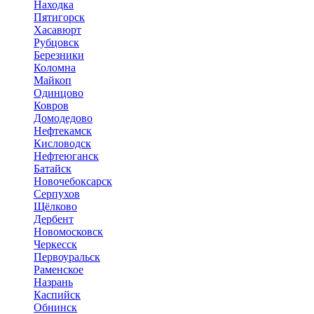
Находка
Пятигорск
Хасавюрт
Рубцовск
Березники
Коломна
Майкоп
Одинцово
Ковров
Домодедово
Нефтекамск
Кисловодск
Нефтеюганск
Батайск
Новочебоксарск
Серпухов
Щёлково
Дербент
Новомосковск
Черкесск
Первоуральск
Раменское
Назрань
Каспийск
Обнинск