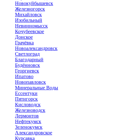
Новокуйбышевск
Железногорск
Михайловск
Изобильный
Невинномысск
Кочубеевское
Донское
Грачёвка
Новоалександровск
Светлоград
Благодарный
Будённовск
Георгиевск
Ипатово
Новопавловск
Минеральные Воды
Ессентуки
Пятигорск
Кисловодск
Железноводск
Лермонтов
Нефтекумск
Зеленокумск
Александровское
Курсавка