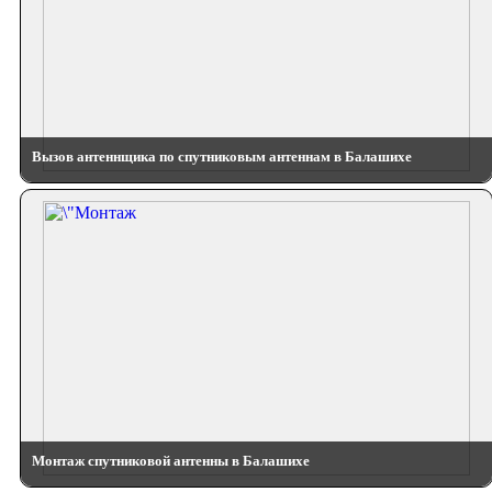
Вызов антеннщика по спутниковым антеннам в Балашихе
Монтаж спутниковой антенны в Балашихе