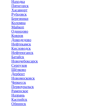
Находка
Пятигорск
Хасавюрт
Рубцовск
Березники
Коломна
Майкоп
Одинцово
Ковров
Домодедово
Нефтекамск
Кисловодск
Нефтеюганск
Батайск
Новочебоксарск
Серпухов
Щёлково
Дербент
Новомосковск
Черкесск
Первоуральск
Раменское
Назрань
Каспийск
Обнинск