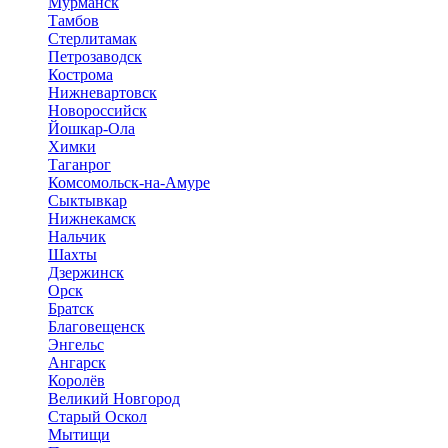
Мурманск
Тамбов
Стерлитамак
Петрозаводск
Кострома
Нижневартовск
Новороссийск
Йошкар-Ола
Химки
Таганрог
Комсомольск-на-Амуре
Сыктывкар
Нижнекамск
Нальчик
Шахты
Дзержинск
Орск
Братск
Благовещенск
Энгельс
Ангарск
Королёв
Великий Новгород
Старый Оскол
Мытищи