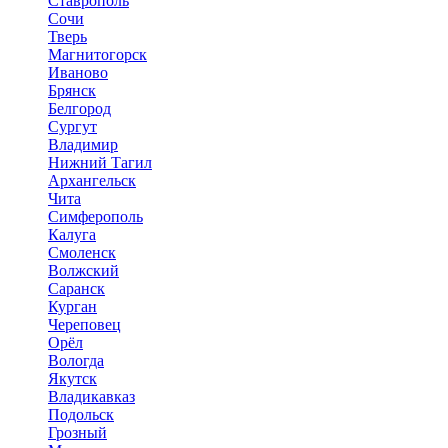
Ставрополь
Сочи
Тверь
Магнитогорск
Иваново
Брянск
Белгород
Сургут
Владимир
Нижний Тагил
Архангельск
Чита
Симферополь
Калуга
Смоленск
Волжский
Саранск
Курган
Череповец
Орёл
Вологда
Якутск
Владикавказ
Подольск
Грозный