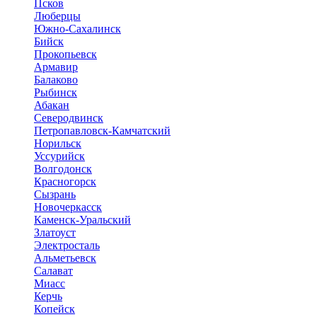
Псков
Люберцы
Южно-Сахалинск
Бийск
Прокопьевск
Армавир
Балаково
Рыбинск
Абакан
Северодвинск
Петропавловск-Камчатский
Норильск
Уссурийск
Волгодонск
Красногорск
Сызрань
Новочеркасск
Каменск-Уральский
Златоуст
Электросталь
Альметьевск
Салават
Миасс
Керчь
Копейск