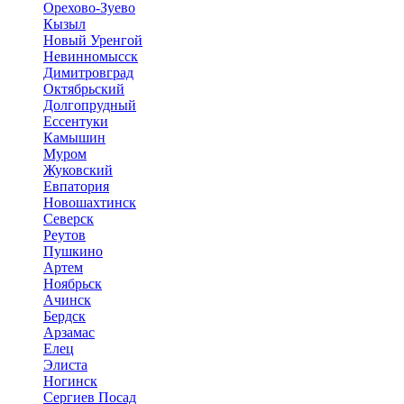
Орехово-Зуево
Кызыл
Новый Уренгой
Невинномысск
Димитровград
Октябрьский
Долгопрудный
Ессентуки
Камышин
Муром
Жуковский
Евпатория
Новошахтинск
Северск
Реутов
Пушкино
Артем
Ноябрьск
Ачинск
Бердск
Арзамас
Елец
Элиста
Ногинск
Сергиев Посад