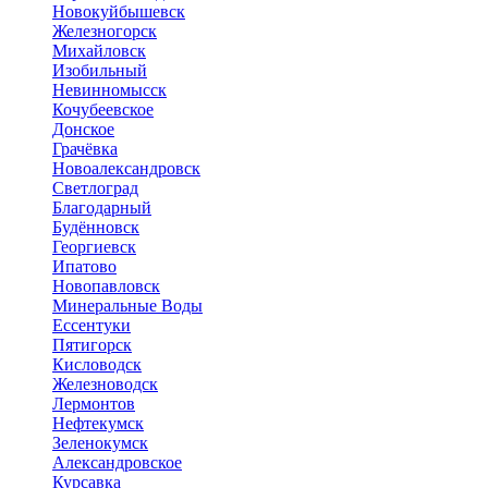
Новокуйбышевск
Железногорск
Михайловск
Изобильный
Невинномысск
Кочубеевское
Донское
Грачёвка
Новоалександровск
Светлоград
Благодарный
Будённовск
Георгиевск
Ипатово
Новопавловск
Минеральные Воды
Ессентуки
Пятигорск
Кисловодск
Железноводск
Лермонтов
Нефтекумск
Зеленокумск
Александровское
Курсавка