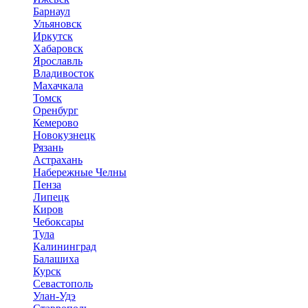
Барнаул
Ульяновск
Иркутск
Хабаровск
Ярославль
Владивосток
Махачкала
Томск
Оренбург
Кемерово
Новокузнецк
Рязань
Астрахань
Набережные Челны
Пенза
Липецк
Киров
Чебоксары
Тула
Калининград
Балашиха
Курск
Севастополь
Улан-Удэ