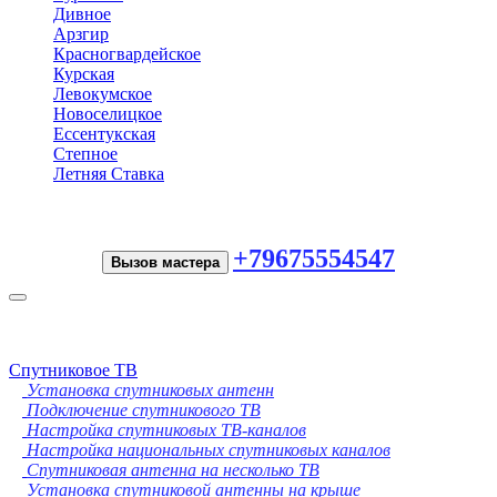
Дивное
Арзгир
Красногвардейское
Курская
Левокумское
Новоселицкое
Ессентукская
Степное
Летняя Ставка
+79675554547
Вызов мастера
Toggle
navigation
Спутниковое ТВ
Установка спутниковых антенн
Подключение спутникового ТВ
Настройка спутниковых ТВ-каналов
Настройка национальных спутниковых каналов
Спутниковая антенна на несколько ТВ
Установка спутниковой антенны на крыше