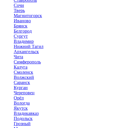
Ставрополь
Сочи
Тверь
Магнитогорск
Иваново
Брянск
Белгород
Сургут
Владимир
Нижний Тагил
Архангельск
Чита
Симферополь
Калуга
Смоленск
Волжский
Саранск
Курган
Череповец
Орёл
Вологда
Якутск
Владикавказ
Подольск
Грозный