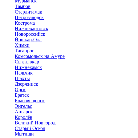
Мурманск
Тамбов
Стерлитамак
Петрозаводск
Кострома
Нижневартовск
Новороссийск
Йошкар-Ола
Химки
Таганрог
Комсомольск-на-Амуре
Сыктывкар
Нижнекамск
Нальчик
Шахты
Дзержинск
Орск
Братск
Благовещенск
Энгельс
Ангарск
Королёв
Великий Новгород
Старый Оскол
Мытищи