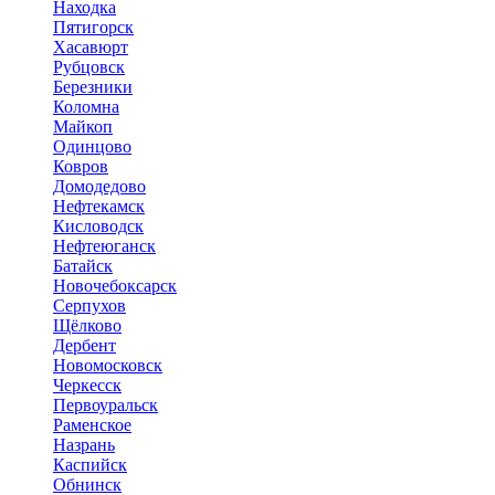
Находка
Пятигорск
Хасавюрт
Рубцовск
Березники
Коломна
Майкоп
Одинцово
Ковров
Домодедово
Нефтекамск
Кисловодск
Нефтеюганск
Батайск
Новочебоксарск
Серпухов
Щёлково
Дербент
Новомосковск
Черкесск
Первоуральск
Раменское
Назрань
Каспийск
Обнинск