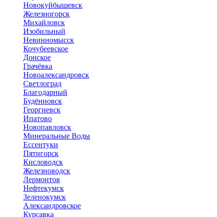
Новокуйбышевск
Железногорск
Михайловск
Изобильный
Невинномысск
Кочубеевское
Донское
Грачёвка
Новоалександровск
Светлоград
Благодарный
Будённовск
Георгиевск
Ипатово
Новопавловск
Минеральные Воды
Ессентуки
Пятигорск
Кисловодск
Железноводск
Лермонтов
Нефтекумск
Зеленокумск
Александровское
Курсавка