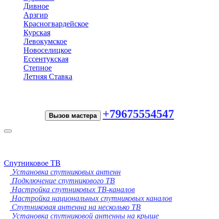
Дивное
Арзгир
Красногвардейское
Курская
Левокумское
Новоселицкое
Ессентукская
Степное
Летняя Ставка
+79675554547
Вызов мастера
Toggle
navigation
Спутниковое ТВ
Установка спутниковых антенн
Подключение спутникового ТВ
Настройка спутниковых ТВ-каналов
Настройка национальных спутниковых каналов
Спутниковая антенна на несколько ТВ
Установка спутниковой антенны на крыше