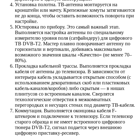
Установка полотна. ТВ-антенна монтируется на
кронштейн или мачту. Крепежные хомуты затягиваются
не до конца, чтобы оставить возможность поворота при
настройке.
Юстировка по прибору. Это самый важный этап.
Выполняется настройка антенны по специальному
измерителю уровня поля (сатфайндеру) для цифрового
ТВ DVB-T2. Мастер плавно поворачивает антенну по
горизонтали и вертикали, добиваясь максимально
возможного значения шкалы «Качество» (не менее 70–
80%).
Прокладка кабельной трассы. Выполняется прокладка
кабеля от антенны до телевизора. В зависимости от
интерьера кабель укладывается открытым способом (с
использованием декоративных скоб или пластиковых
кабель-каналов/коробов) либо скрытым — в нишах
плинтусов со встроенным каналом. Сверлятся
технологические отверстия в межкомнатных
перегородках и несущих стенах под диаметр ТВ-кабеля.
Коммутация. Выполняется оконцовка кабеля F-
штекером и подключение к телевизору. Если телевизор
старого образца и не имеет встроенного цифрового
тюнера DVB-T2, сигнал подается через внешнюю
цифровую приставку-ресивер.