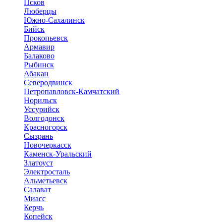
Псков
Люберцы
Южно-Сахалинск
Бийск
Прокопьевск
Армавир
Балаково
Рыбинск
Абакан
Северодвинск
Петропавловск-Камчатский
Норильск
Уссурийск
Волгодонск
Красногорск
Сызрань
Новочеркасск
Каменск-Уральский
Златоуст
Электросталь
Альметьевск
Салават
Миасс
Керчь
Копейск