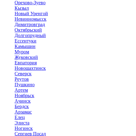
Орехово-Зуево
Кызыл
Новый Уренгой
Невинномысск
Димитровград
Октябрьский
Долгопрудный
Ессентуки
Камышин
Муром
Жуковский
Евпатория
Новошахтинск
Северск
Реутов
Пушкино
Артем
Ноябрьск
Ачинск
Бердск
Арзамас
Елец
Элиста
Ногинск
Сергиев Посад