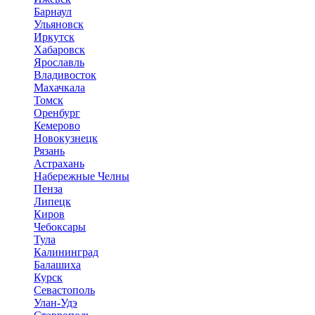
Барнаул
Ульяновск
Иркутск
Хабаровск
Ярославль
Владивосток
Махачкала
Томск
Оренбург
Кемерово
Новокузнецк
Рязань
Астрахань
Набережные Челны
Пенза
Липецк
Киров
Чебоксары
Тула
Калининград
Балашиха
Курск
Севастополь
Улан-Удэ