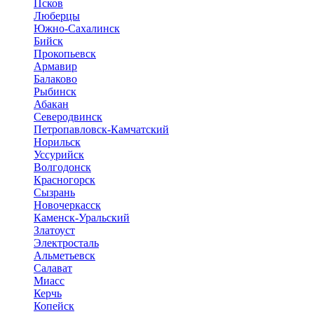
Псков
Люберцы
Южно-Сахалинск
Бийск
Прокопьевск
Армавир
Балаково
Рыбинск
Абакан
Северодвинск
Петропавловск-Камчатский
Норильск
Уссурийск
Волгодонск
Красногорск
Сызрань
Новочеркасск
Каменск-Уральский
Златоуст
Электросталь
Альметьевск
Салават
Миасс
Керчь
Копейск