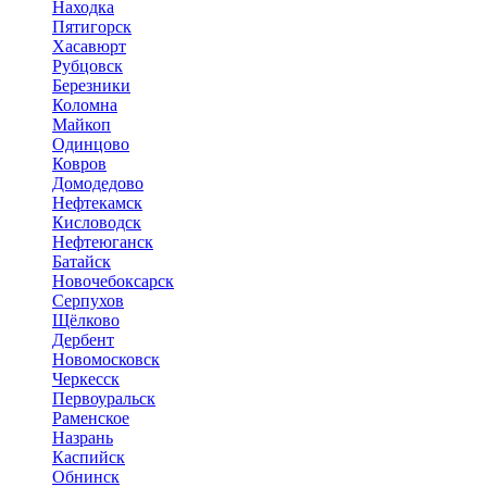
Находка
Пятигорск
Хасавюрт
Рубцовск
Березники
Коломна
Майкоп
Одинцово
Ковров
Домодедово
Нефтекамск
Кисловодск
Нефтеюганск
Батайск
Новочебоксарск
Серпухов
Щёлково
Дербент
Новомосковск
Черкесск
Первоуральск
Раменское
Назрань
Каспийск
Обнинск