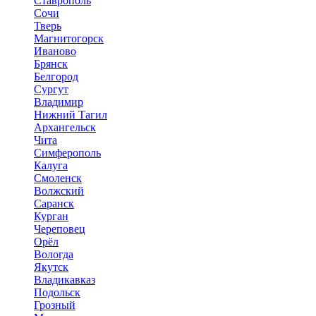
Ставрополь
Сочи
Тверь
Магнитогорск
Иваново
Брянск
Белгород
Сургут
Владимир
Нижний Тагил
Архангельск
Чита
Симферополь
Калуга
Смоленск
Волжский
Саранск
Курган
Череповец
Орёл
Вологда
Якутск
Владикавказ
Подольск
Грозный