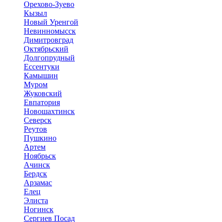
Орехово-Зуево
Кызыл
Новый Уренгой
Невинномысск
Димитровград
Октябрьский
Долгопрудный
Ессентуки
Камышин
Муром
Жуковский
Евпатория
Новошахтинск
Северск
Реутов
Пушкино
Артем
Ноябрьск
Ачинск
Бердск
Арзамас
Елец
Элиста
Ногинск
Сергиев Посад