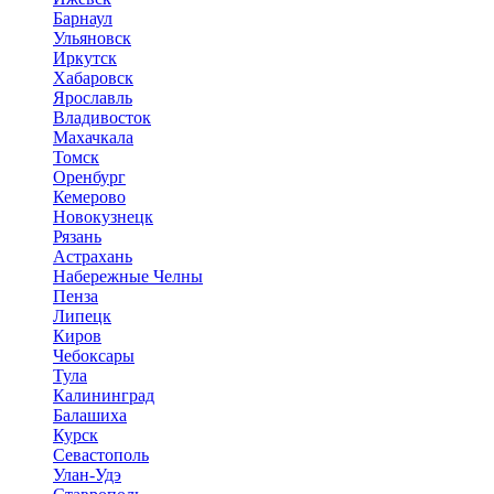
Барнаул
Ульяновск
Иркутск
Хабаровск
Ярославль
Владивосток
Махачкала
Томск
Оренбург
Кемерово
Новокузнецк
Рязань
Астрахань
Набережные Челны
Пенза
Липецк
Киров
Чебоксары
Тула
Калининград
Балашиха
Курск
Севастополь
Улан-Удэ