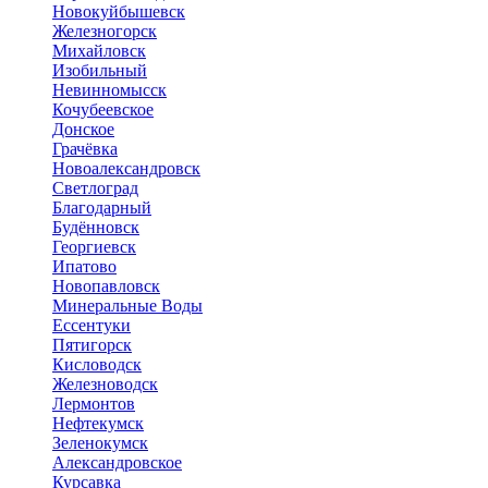
Новокуйбышевск
Железногорск
Михайловск
Изобильный
Невинномысск
Кочубеевское
Донское
Грачёвка
Новоалександровск
Светлоград
Благодарный
Будённовск
Георгиевск
Ипатово
Новопавловск
Минеральные Воды
Ессентуки
Пятигорск
Кисловодск
Железноводск
Лермонтов
Нефтекумск
Зеленокумск
Александровское
Курсавка