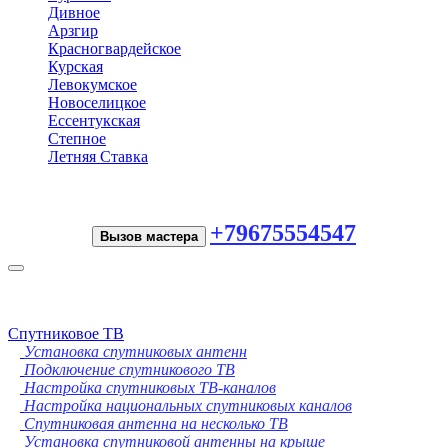
Дивное
Арзгир
Красногвардейское
Курская
Левокумское
Новоселицкое
Ессентукская
Степное
Летняя Ставка
+79675554547
Вызов мастера
Toggle
navigation
Спутниковое ТВ
Установка спутниковых антенн
Подключение спутникового ТВ
Настройка спутниковых ТВ-каналов
Настройка национальных спутниковых каналов
Спутниковая антенна на несколько ТВ
Установка спутниковой антенны на крыше