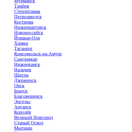
Мурманск
Тамбов
Стерлитамак
Петрозаводск
Кострома
Нижневартовск
Новороссийск
Йошкар-Ола
Химки
Таганрог
Комсомольск-на-Амуре
Сыктывкар
Нижнекамск
Нальчик
Шахты
Дзержинск
Орск
Братск
Благовещенск
Энгельс
Ангарск
Королёв
Великий Новгород
Старый Оскол
Мытищи