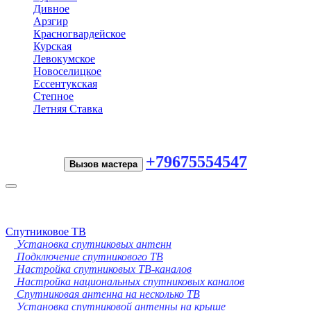
Дивное
Арзгир
Красногвардейское
Курская
Левокумское
Новоселицкое
Ессентукская
Степное
Летняя Ставка
+79675554547
Вызов мастера
Toggle
navigation
Спутниковое ТВ
Установка спутниковых антенн
Подключение спутникового ТВ
Настройка спутниковых ТВ-каналов
Настройка национальных спутниковых каналов
Спутниковая антенна на несколько ТВ
Установка спутниковой антенны на крыше