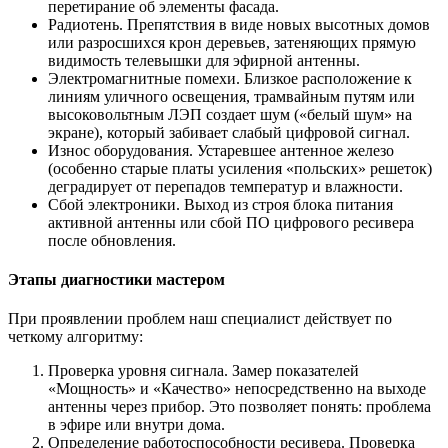
перетирание об элементы фасада.
Радиотень. Препятствия в виде новых высотных домов
или разросшихся крон деревьев, затеняющих прямую
видимость телевышки для эфирной антенны.
Электромагнитные помехи. Близкое расположение к
линиям уличного освещения, трамвайным путям или
высоковольтным ЛЭП создает шум («белый шум» на
экране), который забивает слабый цифровой сигнал.
Износ оборудования. Устаревшее антенное железо
(особенно старые платы усиления «польских» решеток)
деградирует от перепадов температур и влажности.
Сбой электроники. Выход из строя блока питания
активной антенны или сбой ПО цифрового ресивера
после обновления.
Этапы диагностики мастером
При проявлении проблем наш специалист действует по
четкому алгоритму:
Проверка уровня сигнала. Замер показателей
«Мощность» и «Качество» непосредственно на выходе
антенны через прибор. Это позволяет понять: проблема
в эфире или внутри дома.
Определение работоспособности ресивера. Проверка