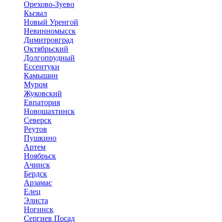
Орехово-Зуево
Кызыл
Новый Уренгой
Невинномысск
Димитровград
Октябрьский
Долгопрудный
Ессентуки
Камышин
Муром
Жуковский
Евпатория
Новошахтинск
Северск
Реутов
Пушкино
Артем
Ноябрьск
Ачинск
Бердск
Арзамас
Елец
Элиста
Ногинск
Сергиев Посад