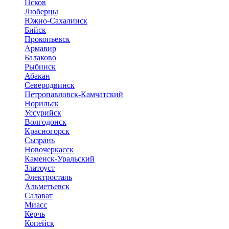
Псков
Люберцы
Южно-Сахалинск
Бийск
Прокопьевск
Армавир
Балаково
Рыбинск
Абакан
Северодвинск
Петропавловск-Камчатский
Норильск
Уссурийск
Волгодонск
Красногорск
Сызрань
Новочеркасск
Каменск-Уральский
Златоуст
Электросталь
Альметьевск
Салават
Миасс
Керчь
Копейск