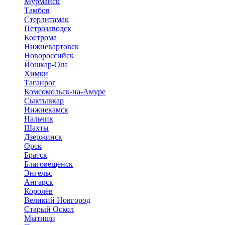
Мурманск
Тамбов
Стерлитамак
Петрозаводск
Кострома
Нижневартовск
Новороссийск
Йошкар-Ола
Химки
Таганрог
Комсомольск-на-Амуре
Сыктывкар
Нижнекамск
Нальчик
Шахты
Дзержинск
Орск
Братск
Благовещенск
Энгельс
Ангарск
Королёв
Великий Новгород
Старый Оскол
Мытищи