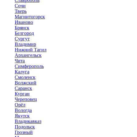
Ставрополь
Сочи
Тверь
Магнитогорск
Иваново
Брянск
Белгород
Сургут
Владимир
Нижний Тагил
Архангельск
Чита
Симферополь
Калуга
Смоленск
Волжский
Саранск
Курган
Череповец
Орёл
Вологда
Якутск
Владикавказ
Подольск
Грозный