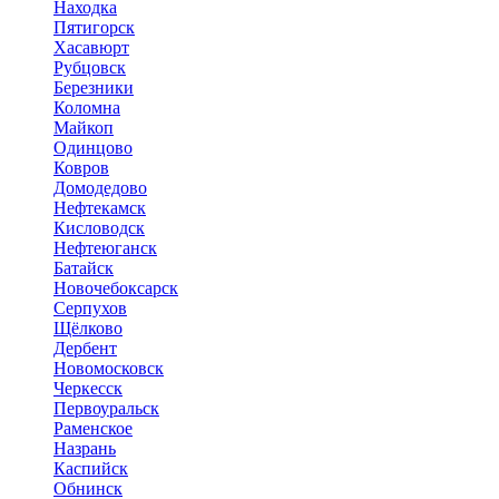
Находка
Пятигорск
Хасавюрт
Рубцовск
Березники
Коломна
Майкоп
Одинцово
Ковров
Домодедово
Нефтекамск
Кисловодск
Нефтеюганск
Батайск
Новочебоксарск
Серпухов
Щёлково
Дербент
Новомосковск
Черкесск
Первоуральск
Раменское
Назрань
Каспийск
Обнинск