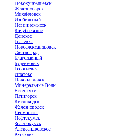
Новокуйбышевск
Железногорск
Михайловск
Изобильный
Невинномысск
Кочубеевское
Донское
Грачёвка
Новоалександровск
Светлоград
Благодарный
Будённовск
Георгиевск
Ипатово
Новопавловск
Минеральные Воды
Ессентуки
Пятигорск
Кисловодск
Железноводск
Лермонтов
Нефтекумск
Зеленокумск
Александровское
Курсавка