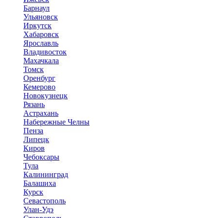
Барнаул
Ульяновск
Иркутск
Хабаровск
Ярославль
Владивосток
Махачкала
Томск
Оренбург
Кемерово
Новокузнецк
Рязань
Астрахань
Набережные Челны
Пенза
Липецк
Киров
Чебоксары
Тула
Калининград
Балашиха
Курск
Севастополь
Улан-Удэ