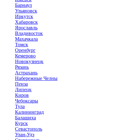
Барнаул
Ульяновск
Иркутск
Хабаровск
Ярославль
Владивосток
Махачкала
Томск
Оренбург
Кемерово
Новокузнецк
Рязань
Астрахань
Набережные Челны
Пенза
Липецк
Киров
Чебоксары
Тула
Калининград
Балашиха
Курск
Севастополь
Улан-Удэ