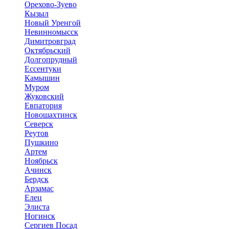
Орехово-Зуево
Кызыл
Новый Уренгой
Невинномысск
Димитровград
Октябрьский
Долгопрудный
Ессентуки
Камышин
Муром
Жуковский
Евпатория
Новошахтинск
Северск
Реутов
Пушкино
Артем
Ноябрьск
Ачинск
Бердск
Арзамас
Елец
Элиста
Ногинск
Сергиев Посад