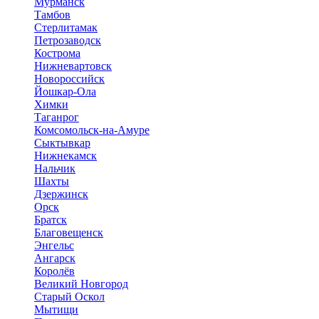
Мурманск
Тамбов
Стерлитамак
Петрозаводск
Кострома
Нижневартовск
Новороссийск
Йошкар-Ола
Химки
Таганрог
Комсомольск-на-Амуре
Сыктывкар
Нижнекамск
Нальчик
Шахты
Дзержинск
Орск
Братск
Благовещенск
Энгельс
Ангарск
Королёв
Великий Новгород
Старый Оскол
Мытищи