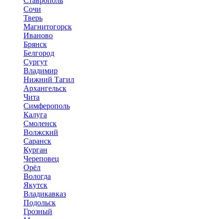
Ставрополь
Сочи
Тверь
Магнитогорск
Иваново
Брянск
Белгород
Сургут
Владимир
Нижний Тагил
Архангельск
Чита
Симферополь
Калуга
Смоленск
Волжский
Саранск
Курган
Череповец
Орёл
Вологда
Якутск
Владикавказ
Подольск
Грозный