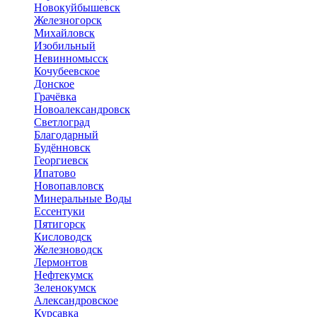
Новокуйбышевск
Железногорск
Михайловск
Изобильный
Невинномысск
Кочубеевское
Донское
Грачёвка
Новоалександровск
Светлоград
Благодарный
Будённовск
Георгиевск
Ипатово
Новопавловск
Минеральные Воды
Ессентуки
Пятигорск
Кисловодск
Железноводск
Лермонтов
Нефтекумск
Зеленокумск
Александровское
Курсавка