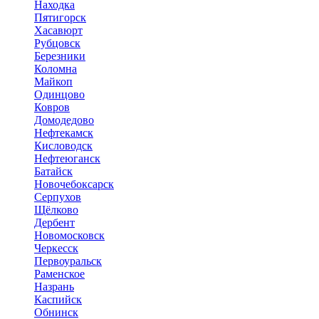
Находка
Пятигорск
Хасавюрт
Рубцовск
Березники
Коломна
Майкоп
Одинцово
Ковров
Домодедово
Нефтекамск
Кисловодск
Нефтеюганск
Батайск
Новочебоксарск
Серпухов
Щёлково
Дербент
Новомосковск
Черкесск
Первоуральск
Раменское
Назрань
Каспийск
Обнинск