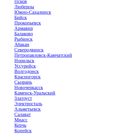
Псков
Люберцы
Южно-Сахалинск
Бийск
Прокопьевск
Армавир
Балаково
Рыбинск
Абакан
Северодвинск
Петропавловск-Камчатский
Норильск
Уссурийск
Волгодонск
Красногорск
Сызрань
Новочеркасск
Каменск-Уральский
Златоуст
Электросталь
Альметьевск
Салават
Миасс
Керчь
Копейск